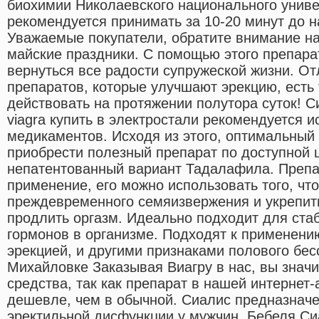
биохимии Николаевского национального унив
рекомендуется принимать за 10-20 минут до н
Уважаемые покупатели, обратите внимание на
майские праздники. С помощью этого препара
вернуться все радости супружеской жизни. От
препаратов, которые улучшают эрекцию, есть 
действовать на протяжении полутора суток! 
viagra купить в электростали рекомендуется 
медикаментов. Исходя из этого, оптимальный 
приобрести полезный препарат по доступной 
непатентованный вариант Тадалафила. Препа
применение, его можно использовать того, чт
преждевременного семяизвержения и укрепить
продлить оргазм. Идеально подходит для ста
гормонов в организме. Подходят к применени
эрекцией, и другими признаками полового бес
Михайловке Заказывая Виагру в нас, вы знач
средства, так как препарат в нашей интернет-
дешевле, чем в обычной. Сиалис предназначе
эректильной дисфункции у мужчин. Бебеля Си