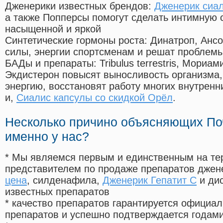
Дженерики известных брендов:
Дженерик сиа
а также Попперсы помогут сделать интимную 
насыщенной и яркой
Синтетические гормоны роста
: Динатроп, Анс
силы, энергии спортсменам и решат проблем
БАДы и препараты:
Tribulus terrestris, Мориа
Экдистерон повысят выносливость организма,
энергию, восстановят работу многих внутренн
и,
Сиалис капсулы со скидкой Орёл
.
Несколько причино объясняющих По
именно у нас?
* Мы являемся первым и единственным на те
представителем по продаже препаратов дже
цена
, силденафила
,
Дженерик Гепатит С
и ди
известных препаратов
* качество препаратов гарантируется офици
препаратов и успешно подтверждается годам