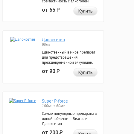
совместимость с алкоголем.
от 65
Р
Купить
Дапоксетин
60мг
Единственный в мире препарат
для предотвращения
преждевременной эякуляции.
от 90
Р
Купить
Super P-force
100мг + 60мг
Самые популярные препараты в
одной таблетке — Виагра и
Дапоксетин.
от 200
Р
Купить