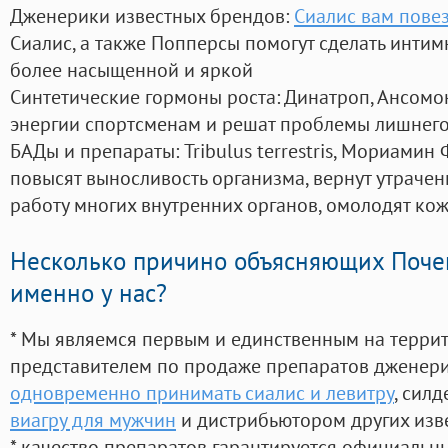
Дженерики известных брендов:
Сиалис вам повез
Сиалис, а также Попперсы помогут сделать инти
более насыщенной и яркой
Синтетические гормоны роста
: Динатроп, Ансомо
энергии спортсменам и решат проблемы лишнего
БАДы и препараты:
Tribulus terrestris, Мориамин
повысят выносливость организма, вернут утрачен
работу многих внутренних органов, омолодят кожу
Несколько причино объясняющих Поче
именно у нас?
* Мы являемся первым и единственным на терри
представителем по продаже препаратов дженер
одновременно принимать сиалис и левитру
, сил
виагру для мужчин
и дистрибьютором других изв
* качество препаратов гарантируется официаль