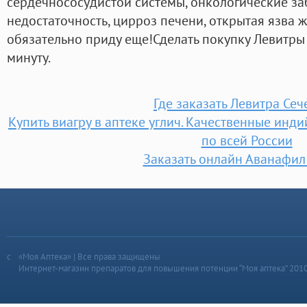
сердечнососудистой системы, онкологические за
недостаточность, цирроз печени, открытая язва ж
обязательно приду еще!Сделать покупку Левитры
минуту.
Где заказать Левитра Се
Купить виагру в аптеке углич. Качественные инд
по всей России
Заказать онлайн Аванафил
«Моя Аптека» | Все права защищены
Интернет-магазин препаратов для повышения потенции “Моя аптека” 201