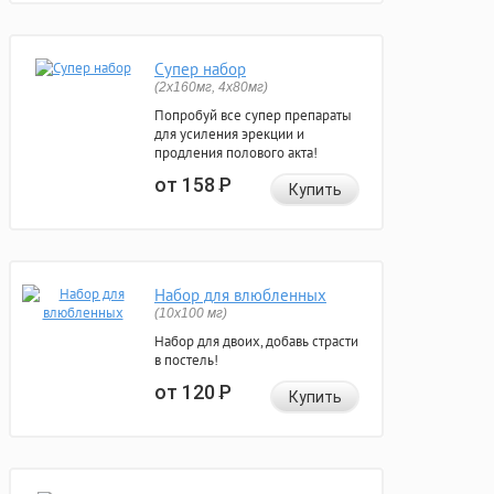
Супер набор
(2х160мг, 4х80мг)
Попробуй все супер препараты
для усиления эрекции и
продления полового акта!
от 158
Р
Купить
Набор для влюбленных
(10х100 мг)
Набор для двоих, добавь страсти
в постель!
от 120
Р
Купить