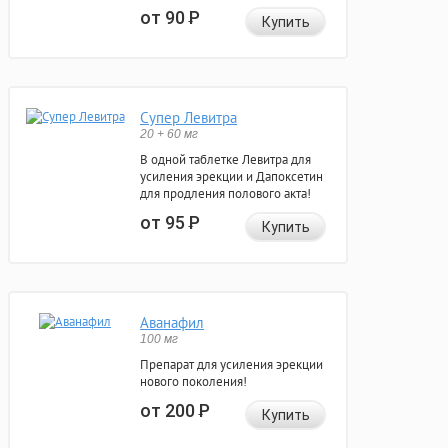
от 90
Р
Купить
Супер Левитра
20 + 60 мг
В одной таблетке Левитра для
усиления эрекции и Дапоксетин
для продления полового акта!
от 95
Р
Купить
Аванафил
100 мг
Препарат для усиления эрекции
нового поколения!
от 200
Р
Купить