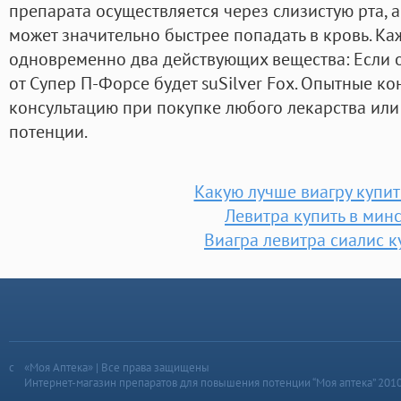
препарата осуществляется через слизистую рта, 
может значительно быстрее попадать в кровь. Ка
одновременно два действующих вещества: Если о
от Супер П-Форсе будет suSilver Fox. Опытные к
консультацию при покупке любого лекарства ил
потенции.
Какую лучше виагру купит
Левитра купить в мин
Виагра левитра сиалис к
«Моя Аптека» | Все права защищены
Интернет-магазин препаратов для повышения потенции “Моя аптека” 201