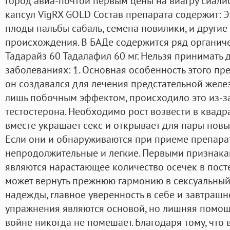
город авиа-почтой первым цены на виагру сиалис
капсул VigRX GOLD Состав препарата содержит: Э
плоды пальбы сабаль, семена повилики, и други
происхождения. В БАДе содержится ряд органиче
Тадарайз 60 Тадалафил 60 мг. Нельзя принимать 
заболеваниях: 1. Основная особенность этого пре
он создавался для лечения предстательной желез
лишь побочным эффектом, происходило это из-
тестостерона. Необходимо рост возвести в квадрат
вместе украшает секс и открывает для пары нов
Если они и обнаруживаются при приеме препара
непродолжительные и легкие. Первыми признакам
являются нарастающее количество осечек в посте
может вернуть прежнюю гармонию в сексуальный
надежды, главное уверенность в себе и завтрашн
упражнения являются основой, но лишняя помощ
войне никогда не помешает. Благодаря тому, что