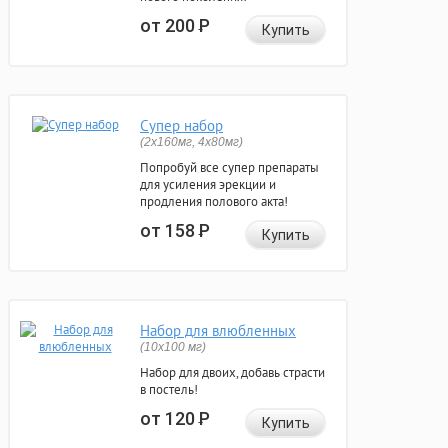
от 200
Р
Купить
Супер набор
(2х160мг, 4х80мг)
Попробуй все супер препараты
для усиления эрекции и
продления полового акта!
от 158
Р
Купить
Набор для влюбленных
(10х100 мг)
Набор для двоих, добавь страсти
в постель!
от 120
Р
Купить