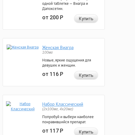
одной таблетке — Виагра и
Дапоксетин.
от 200
Р
Купить
Женская Виагра
100мг
Новые, яркие ощущения для
девушек и женщин.
от 116
Р
Купить
Набор Классический
(2x100мг, 4x20мг)
Попробуй и выбери наиболее
понравившийся препарат.
от 117
Р
Купить