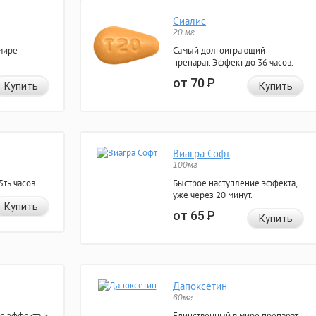
Сиалис
20 мг
мире
Самый долгоиграющий
препарат. Эффект до 36 часов.
от 70
Р
Купить
Купить
Виагра Софт
100мг
ть часов.
Быстрое наступление эффекта,
уже через 20 минут.
Купить
от 65
Р
Купить
Дапоксетин
60мг
е эффекта и
Единственный в мире препарат