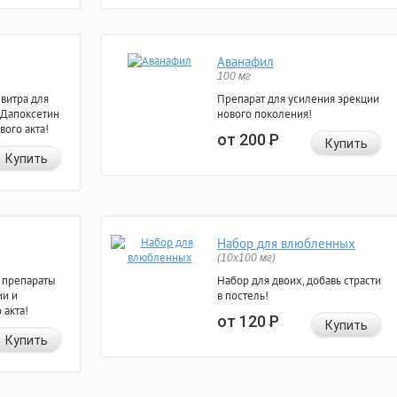
Аванафил
100 мг
евитра для
Препарат для усиления эрекции
 Дапоксетин
нового поколения!
вого акта!
от 200
Р
Купить
Купить
Набор для влюбленных
(10х100 мг)
 препараты
Набор для двоих, добавь страсти
ии и
в постель!
 акта!
от 120
Р
Купить
Купить