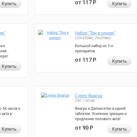
от 117
Р
Купить
Купить
ом"
Набор "Три в одном"
)
(10x100мг, 20x20мг)
ных
Большой набор из 3-х
ения
препаратов.
боре!
от 117
Р
Купить
Купить
Супер Виагра
100 + 60 мг
 36 часов и
Виагра и Дапоксетин в одной
 акта в
таблетке. Усиление эрекции и
продление полового акта!
от 90
Р
Купить
Купить