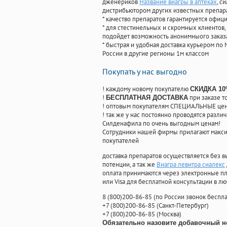
дженериков
Название виагры в аптеках
, с
дистрибьютором других известных препар
* качество препаратов гарантируется офи
* для стестинельных и скромных клиентов,
подойдет возможность анонимныого заказа
* быстрая и удобная доставка курьером по 
России в другие регионы 1м классом
Покупать у нас выгодно
! каждому новому покупателю
СКИДКА 1
!
при заказе т
БЕСПЛАТНАЯ ДОСТАВКА
! оптовым покупателям СПЕЦИАЛЬНЫЕ цены
! так же у нас постоянно проводятся раз
Силденафила по очень выгодным ценам!
Cотрудники нашей фирмы прилагают макси
покупателей
доставка препаратов осуществляется без в
потенции, а так же
Виагра левитра сиалекс
оплата принимаются через электронные пл
или Visa для бесплатной консультации в л
8
(800
)200-86-85
(
по России звонок беспла
+7
(800
)200-86-85
(
Санкт-Петербург)
+7
(800
)200-86-85
(
Москва)
Обязательно назовите добавочный н