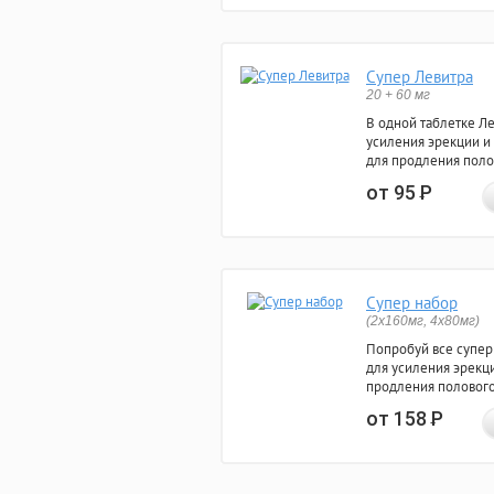
Супер Левитра
20 + 60 мг
В одной таблетке Л
усиления эрекции и
для продления поло
от 95
Р
Супер набор
(2х160мг, 4х80мг)
Попробуй все супер
для усиления эрекц
продления полового
от 158
Р