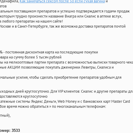
илденафила
,
Как заниматься сексом после 50 если сухая вагина
и
атов
циальным поставщиком препаратов и успешно подтверждается годами продаж
 которым трудно произнести название Виагра или Сиалис в аптеке вслух,
 любого препаратан на нашем сайте!
Москве и в Санкт-Петербурге, так же возможна доставка препаратов почтой
- постоянная дисконтная карта на последующие покупки
0%
овара на сумму более 5 тысяч рублей
 на мелкооптовые партии препарата с возможностью выписки товарного чек
личные АКЦИИ позволяющие покупать дженерики Левитры, Сиалиса и
мальные усилия, чтобы сделать приобретение препаратов удобным для
ыходных дней круглосуточно. Для VIP клиентов: Сиалис и другие препараты дл
доставляются круглосуточно
атежные системы Яндекс Деньги, Web Money и с банковских карт Master Card
юбое время можно обратиться
»
по многоканальным телефонам:
тный),
омер: 3533