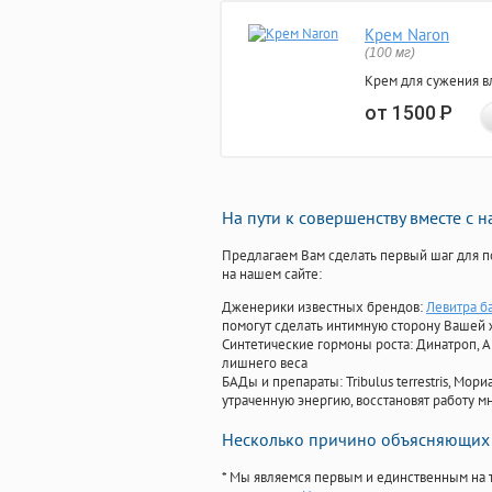
Крем Naron
(100 мг)
Крем для сужения в
от 1500
Р
На пути к совершенству вместе с 
Предлагаем Вам сделать первый шаг для п
на нашем сайте:
Дженерики известных брендов:
Левитра б
помогут сделать интимную сторону Вашей
Синтетические гормоны роста
: Динатроп, 
лишнего веса
БАДы и препараты:
Tribulus terrestris, М
утраченную энергию, восстановят работу мн
Несколько причино объясняющих 
* Мы являемся первым и единственным на 