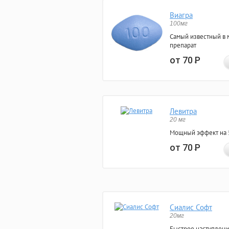
Виагра
100мг
Самый известный в 
препарат
от 70
Р
Левитра
20 мг
Мощный эффект на 5
от 70
Р
Сиалис Софт
20мг
Быстрое наступлени