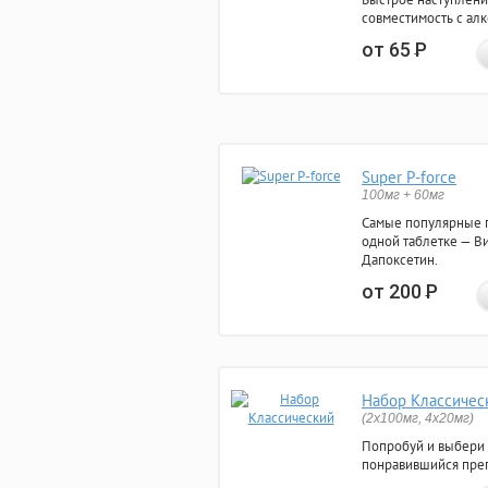
совместимость с ал
от 65
Р
Super P-force
100мг + 60мг
Самые популярные 
одной таблетке — Ви
Дапоксетин.
от 200
Р
Набор Классичес
(2x100мг, 4x20мг)
Попробуй и выбери
понравившийся преп