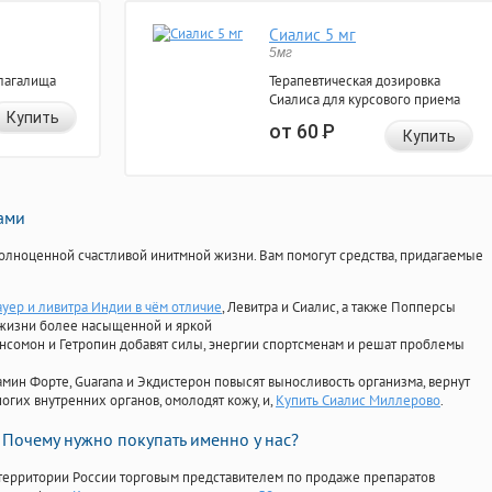
Сиалис 5 мг
5мг
лагалища
Терапевтическая дозировка
Сиалиса для курсового приема
Купить
от 60
Р
Купить
нами
олноценной счастливой инитмной жизни. Вам помогут средства, придагаемые
ауер и ливитра Индии в чём отличие
, Левитра и Сиалис, а также Попперсы
 жизни более насыщенной и яркой
Ансомон и Гетропин добавят силы, энергии спортсменам и решат проблемы
ориамин Форте, Guarana и Экдистерон повысят выносливость организма, вернут
огих внутренних органов, омолодят кожу, и,
Купить Сиалис Миллерово
.
Почему нужно покупать именно у нас?
территории России торговым представителем по продаже препаратов