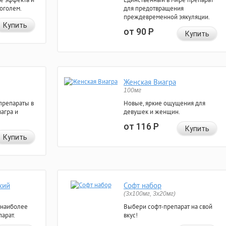
коголем.
для предотвращения
преждевременной эякуляции.
Купить
от 90
Р
Купить
Женская Виагра
100мг
препараты в
Новые, яркие ощущения для
агра и
девушек и женщин.
от 116
Р
Купить
Купить
кий
Софт набор
(3x100мг, 3x20мг)
 наиболее
Выбери софт-препарат на свой
арат.
вкус!