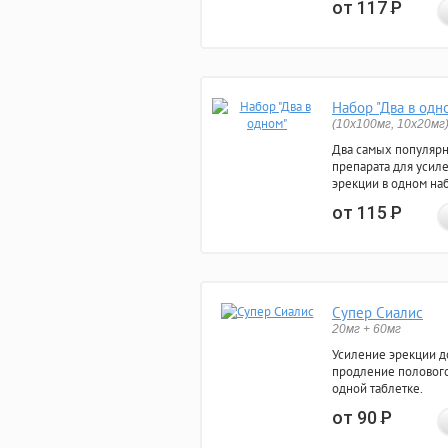
от 117
Р
Набор "Два в одн
(10x100мг, 10x20мг
Два самых популяр
препарата для усил
эрекции в одном на
от 115
Р
Супер Сиалис
20мг + 60мг
Усиление эрекции до
продление полового
одной таблетке.
от 90
Р