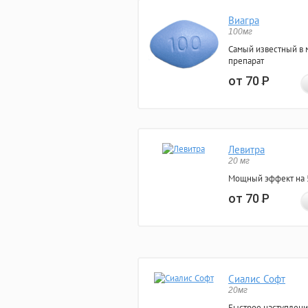
Виагра
100мг
Самый известный в 
препарат
от 70
Р
Левитра
20 мг
Мощный эффект на 5
от 70
Р
Сиалис Софт
20мг
Быстрое наступлени