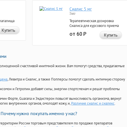
Сиалис 5 мг
5мг
лагалища
Терапевтическая дозировка
Сиалиса для курсового приема
Купить
от 60
Р
Купить
нами
олноценной счастливой инитмной жизни. Вам помогут средства, придагаемые
 цена
, Левитра и Сиалис, а также Попперсы помогут сделать интимную сторону
Ансомон и Гетропин добавят силы, энергии спортсменам и решат проблемы
ориамин Форте, Guarana и Экдистерон повысят выносливость организма, вернут
огих внутренних органов, омолодят кожу, и,
Различие сиалис и сиалекс
.
Почему нужно покупать именно у нас?
территории России торговым представителем по продаже препаратов