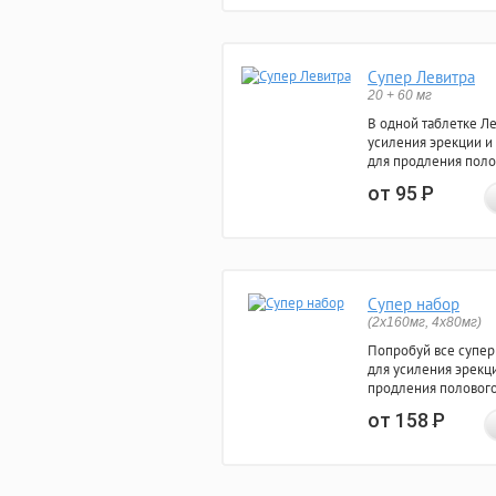
Супер Левитра
20 + 60 мг
В одной таблетке Л
усиления эрекции и
для продления поло
от 95
Р
Супер набор
(2х160мг, 4х80мг)
Попробуй все супер
для усиления эрекц
продления полового
от 158
Р