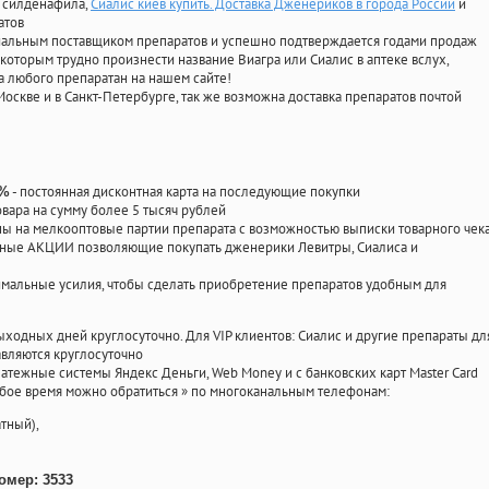
, силденафила
,
Сиалис киев купить. Доставка Дженериков в города России
и
атов
циальным поставщиком препаратов и успешно подтверждается годами продаж
 которым трудно произнести название Виагра или Сиалис в аптеке вслух,
 любого препаратан на нашем сайте!
Москве и в Санкт-Петербурге, так же возможна доставка препаратов почтой
- постоянная дисконтная карта на последующие покупки
0%
овара на сумму более 5 тысяч рублей
 на мелкооптовые партии препарата с возможностью выписки товарного чек
личные АКЦИИ позволяющие покупать дженерики Левитры, Сиалиса и
мальные усилия, чтобы сделать приобретение препаратов удобным для
ыходных дней круглосуточно. Для VIP клиентов: Сиалис и другие препараты дл
вляются круглосуточно
атежные системы Яндекс Деньги, Web Money и с банковских карт Master Card
юбое время можно обратиться
»
по многоканальным телефонам:
тный),
омер: 3533