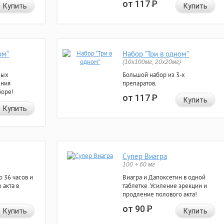
от 117
Р
Купить
Купить
ом"
Набор "Три в одном"
)
(10x100мг, 20x20мг)
ных
Большой набор из 3-х
ения
препаратов.
боре!
от 117
Р
Купить
Купить
Супер Виагра
100 + 60 мг
 36 часов и
Виагра и Дапоксетин в одной
 акта в
таблетке. Усиление эрекции и
продление полового акта!
от 90
Р
Купить
Купить