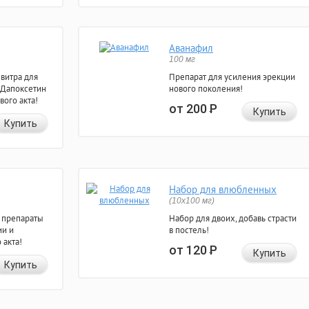
Аванафил
100 мг
евитра для
Препарат для усиления эрекции
 Дапоксетин
нового поколения!
вого акта!
от 200
Р
Купить
Купить
Набор для влюбленных
(10х100 мг)
 препараты
Набор для двоих, добавь страсти
ии и
в постель!
 акта!
от 120
Р
Купить
Купить