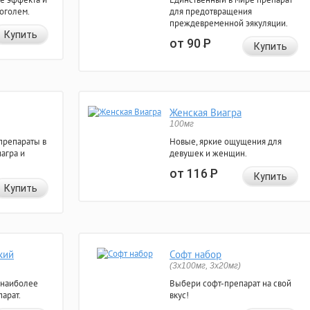
коголем.
для предотвращения
преждевременной эякуляции.
Купить
от 90
Р
Купить
Женская Виагра
100мг
препараты в
Новые, яркие ощущения для
агра и
девушек и женщин.
от 116
Р
Купить
Купить
кий
Софт набор
(3x100мг, 3x20мг)
 наиболее
Выбери софт-препарат на свой
арат.
вкус!