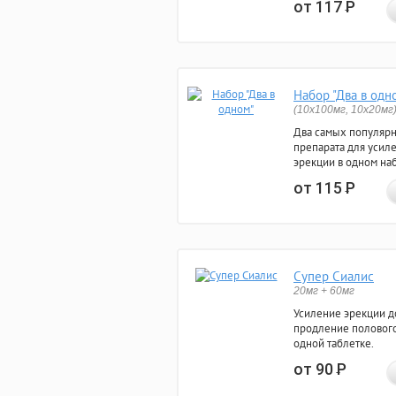
от 117
Р
Набор "Два в одн
(10x100мг, 10x20мг
Два самых популяр
препарата для усил
эрекции в одном на
от 115
Р
Супер Сиалис
20мг + 60мг
Усиление эрекции до
продление полового
одной таблетке.
от 90
Р