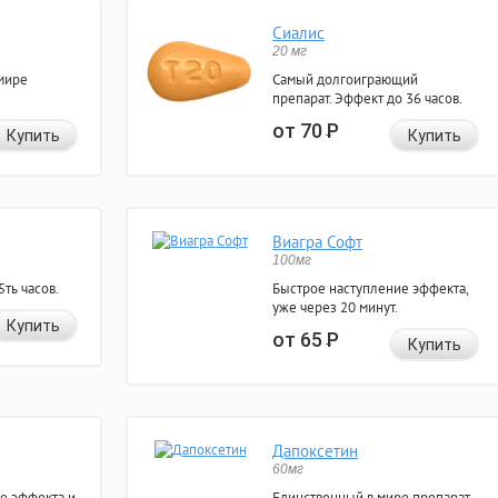
Сиалис
20 мг
мире
Самый долгоиграющий
препарат. Эффект до 36 часов.
от 70
Р
Купить
Купить
Виагра Софт
100мг
ть часов.
Быстрое наступление эффекта,
уже через 20 минут.
Купить
от 65
Р
Купить
Дапоксетин
60мг
е эффекта и
Единственный в мире препарат