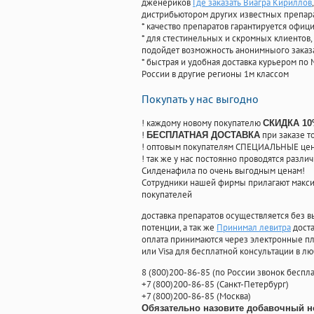
дженериков
Где заказать Виагра Кириллов
дистрибьютором других известных препар
* качество препаратов гарантируется офи
* для стестинельных и скромных клиентов,
подойдет возможность анонимныого заказа
* быстрая и удобная доставка курьером по 
России в другие регионы 1м классом
Покупать у нас выгодно
! каждому новому покупателю
СКИДКА 1
!
при заказе т
БЕСПЛАТНАЯ ДОСТАВКА
! оптовым покупателям СПЕЦИАЛЬНЫЕ цены
! так же у нас постоянно проводятся раз
Силденафила по очень выгодным ценам!
Cотрудники нашей фирмы прилагают макси
покупателей
доставка препаратов осуществляется без в
потенции, а так же
Принимал левитра
доста
оплата принимаются через электронные пл
или Visa для бесплатной консультации в л
8
(800
)200-86-85
(
по России звонок беспла
+7
(800
)200-86-85
(
Санкт-Петербург)
+7
(800
)200-86-85
(
Москва)
Обязательно назовите добавочный н