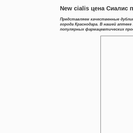
New cialis цена Сиалис 
Представляем качественные дублик
города Краснодара. В нашей аптек
популярных фармацевтических прои