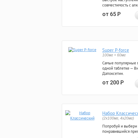
совместимость с ал
от 65
Р
Super P-force
100мг + 60мг
Самые популярные 
одной таблетке — Ви
Дапоксетин.
от 200
Р
Набор Классичес
(2x100мг, 4x20мг)
Попробуй и выбери
понравившийся преп