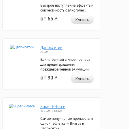
Быстрое наступление эффекта и
совместимость с алкоголем.
от 65
Р
Купить
Дапоксетин
60мг
Единственный в мире препарат
для предотвращения
преждевременной эякуляции.
от 90
Р
Купить
Super P-force
100мг + 60мг
Самые популярные препараты в
одной таблетке — Виагра и
Дапоксетин.