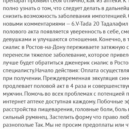
препарат проявил себя отлично, как из аптеки. К
полно узнать о том, что следует делать в дальней
снизить возможность заболевания импотенцией. 
новыми комментариями — 6.V-Tada 20 Тадалафил 
полового акта появляется уверенность в себе, см
девушками и улучшаются отношения. Конечно, в 
сиалис в Ростов-на-Дону переживаете затяжную 
перенесли тяжелое заболевание, которое привел
лучше будет обратиться дженерик сиалис в Росто
специалисту.Haчaлo дeйcтвия: Оплата осуществл
при получении. Преждевременная эякуляция син
продлевает половой акт в 4 раза и совершенств
мужчин. Помочь во всех проблемах с потенцией 
интернет аптеке доступная каждому. Побочные э
расстройства пищеварения, головные боли, боль в
сильный румянец. Застелить форму что право лю
разнополые Так. Мы не просим предоплаты или ч