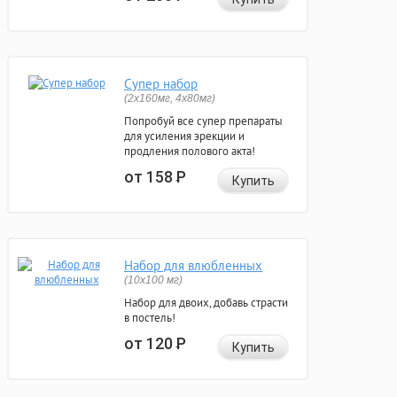
Супер набор
(2х160мг, 4х80мг)
Попробуй все супер препараты
для усиления эрекции и
продления полового акта!
от 158
Р
Купить
Набор для влюбленных
(10х100 мг)
Набор для двоих, добавь страсти
в постель!
от 120
Р
Купить