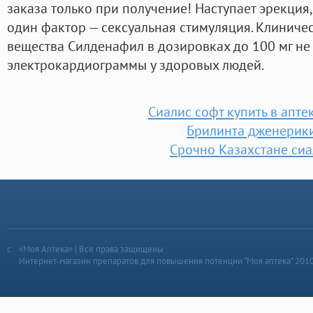
заказа только при получение! Наступает эрекция,
один фактор — сексуальная стимуляция. Клинич
вещества Силденафил в дозировках до 100 мг н
электрокардиограммы у здоровых людей.
Сиалис софт купить в апте
Брилинта дженерик
Срочно Казахстане сиа
«Моя Аптека» | Все права защищены
Интернет-магазин препаратов для повышения потенции “Моя аптека” 201