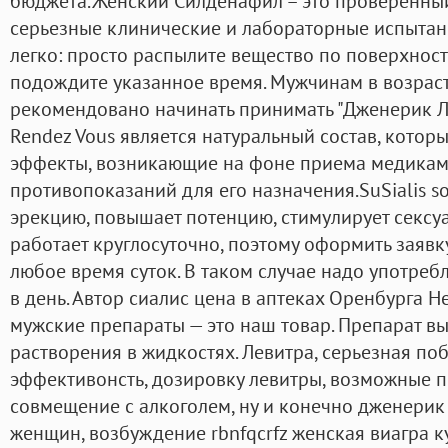
бюджета.Женский Силденафил – это проверенный
серьезные клинические и лабораторные испытани
легко: просто распылите вещество по поверхност
подождите указанное время. Мужчинам в возрасте
рекомендовано начинать принимать "Дженерик Л
Rendez Vous является натуральный состав, кото
эффекты, возникающие на фоне приема медикаме
противопоказаний для его назначения.SuSialis s
эрекцию, повышает потенцию, стимулирует сексу
работает круглосуточно, поэтому оформить заяв
любое время суток. В таком случае надо употреб
в день. Автор сиалис цена в аптеках Оренбурга 
мужские препараты — это наш товар. Препарат вы
растворения в жидкостях. Левитра, серьезная п
эффективонсть, дозировку левитры, возможные 
совмещение с алкоголем, ну и конечно дженерик л
женщин, возбуждение rbnfqcrfz женская виагра к