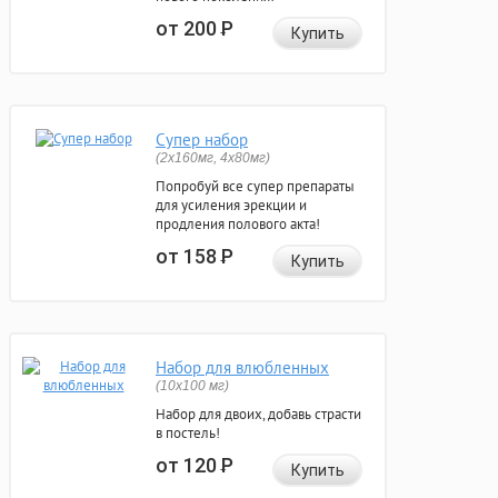
от 200
Р
Купить
Супер набор
(2х160мг, 4х80мг)
Попробуй все супер препараты
для усиления эрекции и
продления полового акта!
от 158
Р
Купить
Набор для влюбленных
(10х100 мг)
Набор для двоих, добавь страсти
в постель!
от 120
Р
Купить