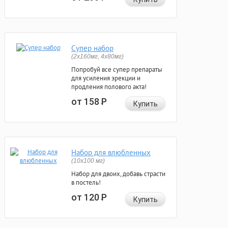
Супер набор
(2х160мг, 4х80мг)
Попробуй все супер препараты
для усиления эрекции и
продления полового акта!
от 158
Р
Купить
Набор для влюбленных
(10х100 мг)
Набор для двоих, добавь страсти
в постель!
от 120
Р
Купить