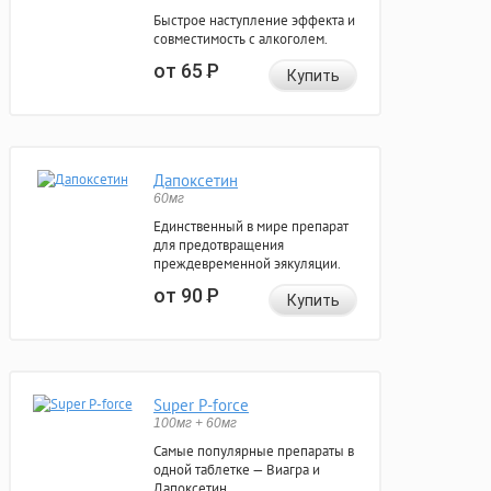
Быстрое наступление эффекта и
совместимость с алкоголем.
от 65
Р
Купить
Дапоксетин
60мг
Единственный в мире препарат
для предотвращения
преждевременной эякуляции.
от 90
Р
Купить
Super P-force
100мг + 60мг
Самые популярные препараты в
одной таблетке — Виагра и
Дапоксетин.