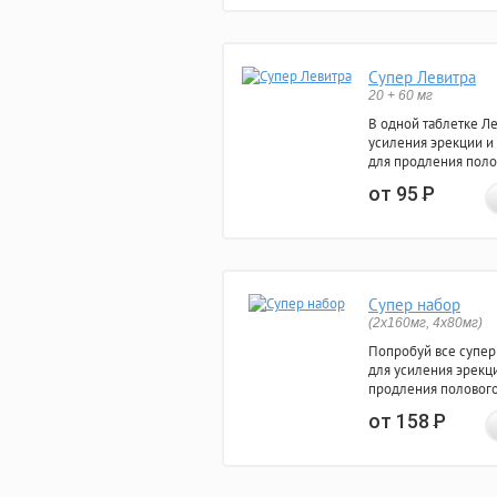
Супер Левитра
20 + 60 мг
В одной таблетке Л
усиления эрекции и
для продления поло
от 95
Р
Супер набор
(2х160мг, 4х80мг)
Попробуй все супер
для усиления эрекц
продления полового
от 158
Р