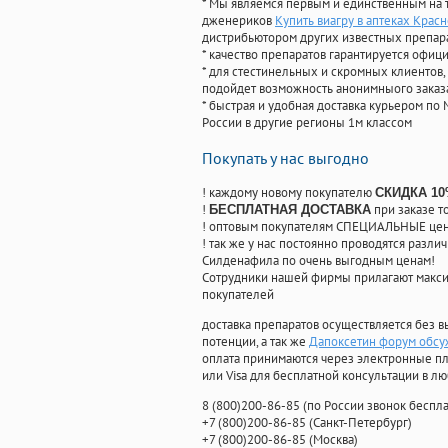
* Мы являемся первым и единственным на 
дженериков
Купить виагру в аптеках Крас
дистрибьютором других известных препар
* качество препаратов гарантируется офи
* для стестинельных и скромных клиентов,
подойдет возможность анонимныого заказа
* быстрая и удобная доставка курьером по 
России в другие регионы 1м классом
Покупать у нас выгодно
! каждому новому покупателю
СКИДКА 1
!
при заказе т
БЕСПЛАТНАЯ ДОСТАВКА
! оптовым покупателям СПЕЦИАЛЬНЫЕ цены
! так же у нас постоянно проводятся раз
Силденафила по очень выгодным ценам!
Cотрудники нашей фирмы прилагают макси
покупателей
доставка препаратов осуществляется без в
потенции, а так же
Дапоксетин форум обс
оплата принимаются через электронные пл
или Visa для бесплатной консультации в л
8
(800
)200-86-85
(
по России звонок беспла
+7
(800
)200-86-85
(
Санкт-Петербург)
+7
(800
)200-86-85
(
Москва)