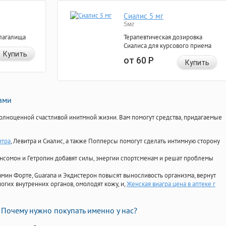
Сиалис 5 мг
5мг
лагалища
Терапевтическая дозировка
Сиалиса для курсового приема
Купить
от 60
Р
Купить
нами
олноценной счастливой инитмной жизни. Вам помогут средства, придагаемые
итра
, Левитра и Сиалис, а также Попперсы помогут сделать интимную сторону
Ансомон и Гетропин добавят силы, энергии спортсменам и решат проблемы
ориамин Форте, Guarana и Экдистерон повысят выносливость организма, вернут
огих внутренних органов, омолодят кожу, и,
Женская виагра цена в аптеке г
Почему нужно покупать именно у нас?