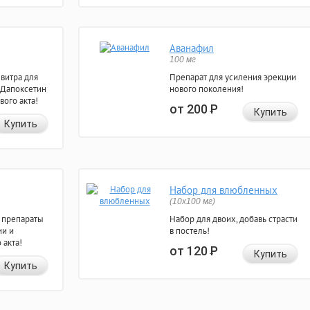
Аванафил
100 мг
евитра для
Препарат для усиления эрекции
 Дапоксетин
нового поколения!
вого акта!
от 200
Р
Купить
Купить
Набор для влюбленных
(10х100 мг)
 препараты
Набор для двоих, добавь страсти
ии и
в постель!
 акта!
от 120
Р
Купить
Купить