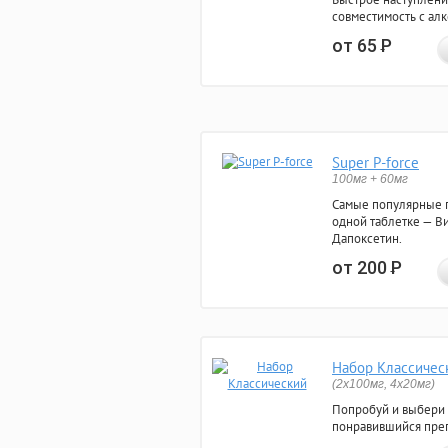
совместимость с ал
от 65
Р
Super P-force
100мг + 60мг
Самые популярные 
одной таблетке — Ви
Дапоксетин.
от 200
Р
Набор Классичес
(2x100мг, 4x20мг)
Попробуй и выбери
понравившийся преп