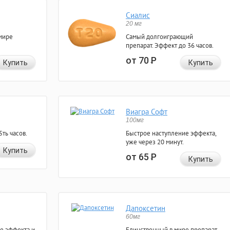
Сиалис
20 мг
мире
Самый долгоиграющий
препарат. Эффект до 36 часов.
от 70
Р
Купить
Купить
Виагра Софт
100мг
ть часов.
Быстрое наступление эффекта,
уже через 20 минут.
Купить
от 65
Р
Купить
Дапоксетин
60мг
е эффекта и
Единственный в мире препарат