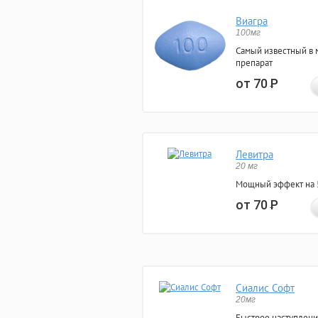
Виагра
100мг
Самый известный в 
препарат
от 70
Р
Левитра
20 мг
Мощный эффект на 5
от 70
Р
Сиалис Софт
20мг
Быстрое наступлени