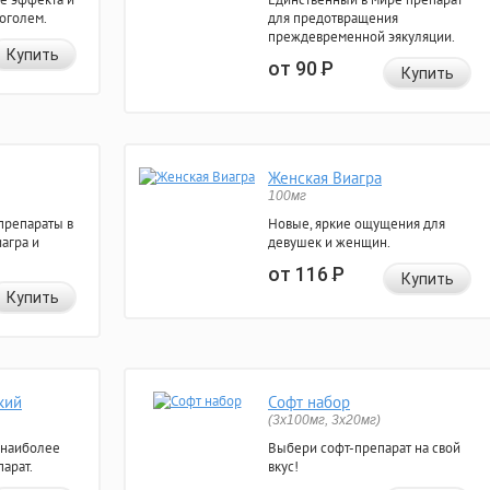
коголем.
для предотвращения
преждевременной эякуляции.
Купить
от 90
Р
Купить
Женская Виагра
100мг
препараты в
Новые, яркие ощущения для
агра и
девушек и женщин.
от 116
Р
Купить
Купить
кий
Софт набор
(3x100мг, 3x20мг)
 наиболее
Выбери софт-препарат на свой
арат.
вкус!