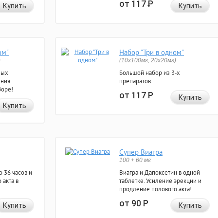
от 117
Р
Купить
Купить
ом"
Набор "Три в одном"
)
(10x100мг, 20x20мг)
ных
Большой набор из 3-х
ения
препаратов.
боре!
от 117
Р
Купить
Купить
Супер Виагра
100 + 60 мг
 36 часов и
Виагра и Дапоксетин в одной
 акта в
таблетке. Усиление эрекции и
продление полового акта!
от 90
Р
Купить
Купить