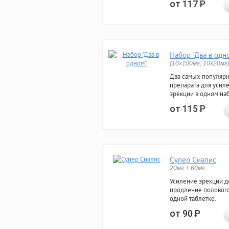
от 117
Р
Набор "Два в одн
(10x100мг, 10x20мг
Два самых популяр
препарата для усил
эрекции в одном на
от 115
Р
Супер Сиалис
20мг + 60мг
Усиление эрекции до
продление полового
одной таблетке.
от 90
Р