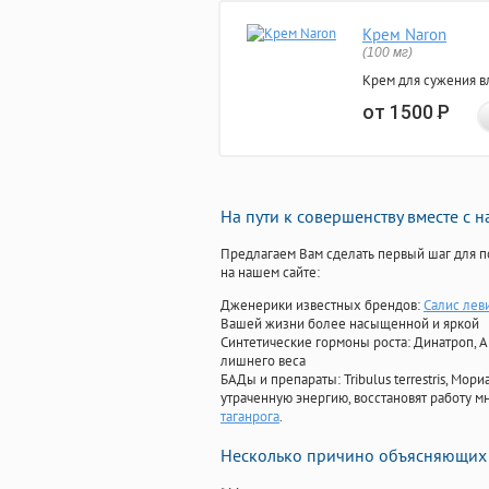
Крем Naron
(100 мг)
Крем для сужения в
от 1500
Р
На пути к совершенству вместе с 
Предлагаем Вам сделать первый шаг для п
на нашем сайте:
Дженерики известных брендов:
Салис лев
Вашей жизни более насыщенной и яркой
Синтетические гормоны роста
: Динатроп, 
лишнего веса
БАДы и препараты:
Tribulus terrestris, М
утраченную энергию, восстановят работу мн
таганрога
.
Несколько причино объясняющих 