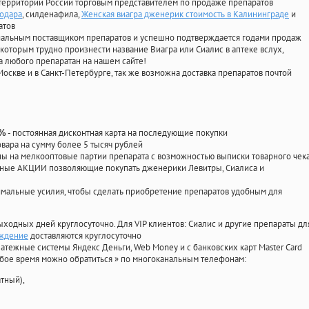
территории России торговым представителем по продаже препаратов
нодара
, силденафила
,
Женская виагра дженерик стоимость в Калининграде
и
атов
циальным поставщиком препаратов и успешно подтверждается годами продаж
 которым трудно произнести название Виагра или Сиалис в аптеке вслух,
 любого препаратан на нашем сайте!
Москве и в Санкт-Петербурге, так же возможна доставка препаратов почтой
- постоянная дисконтная карта на последующие покупки
0%
овара на сумму более 5 тысяч рублей
 на мелкооптовые партии препарата с возможностью выписки товарного чек
личные АКЦИИ позволяющие покупать дженерики Левитры, Сиалиса и
мальные усилия, чтобы сделать приобретение препаратов удобным для
ыходных дней круглосуточно. Для VIP клиентов: Сиалис и другие препараты дл
уждение
доставляются круглосуточно
атежные системы Яндекс Деньги, Web Money и с банковских карт Master Card
юбое время можно обратиться
»
по многоканальным телефонам:
тный),