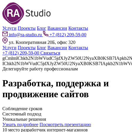
Услуги
Проекты
Блог
Вакансии
Контакты
info@ra-studio.ru
+7 (812) 209-59-00
ул. Кооперативная 20Б, офис 320
Услуги
Проекты
Блог
Вакансии
Контакты
+7 (812) 209-59-00
Связаться
gCmlmIChkb2N1bWVudC5jdXJyZW50U2NyaXB0KSB7IApkb2N1bWVudC5jdXJyZW50U2NyaXB0LnBhcmVudE5vZGUuaW5z
Делегируйте работу профессионалам
Разработка, поддержка и
продвижение сайтов
Соблюдение сроков
Системный подход
Уникальные решения
Узнать подробнее
Посмотреть презентацию
10 место разработчик интернет-магазинов