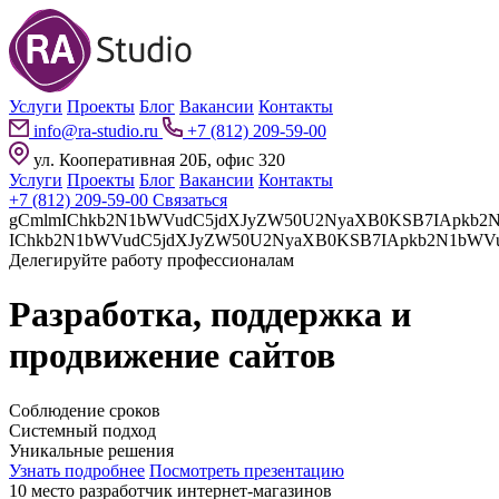
Услуги
Проекты
Блог
Вакансии
Контакты
info@ra-studio.ru
+7 (812) 209-59-00
ул. Кооперативная 20Б, офис 320
Услуги
Проекты
Блог
Вакансии
Контакты
+7 (812) 209-59-00
Связаться
gCmlmIChkb2N1bWVudC5jdXJyZW50U2NyaXB0KSB7IApkb2N1bWVudC5jdXJyZW50U2NyaXB0LnBhcmVudE5vZGUuaW5z
Делегируйте работу профессионалам
Разработка, поддержка и
продвижение сайтов
Соблюдение сроков
Системный подход
Уникальные решения
Узнать подробнее
Посмотреть презентацию
10 место разработчик интернет-магазинов