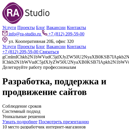
Услуги
Проекты
Блог
Вакансии
Контакты
info@ra-studio.ru
+7 (812) 209-59-00
ул. Кооперативная 20Б, офис 320
Услуги
Проекты
Блог
Вакансии
Контакты
+7 (812) 209-59-00
Связаться
gCmlmIChkb2N1bWVudC5jdXJyZW50U2NyaXB0KSB7IApkb2N1bWVudC5jdXJyZW50U2NyaXB0LnBhcmVudE5vZGUuaW5z
Делегируйте работу профессионалам
Разработка, поддержка и
продвижение сайтов
Соблюдение сроков
Системный подход
Уникальные решения
Узнать подробнее
Посмотреть презентацию
10 место разработчик интернет-магазинов