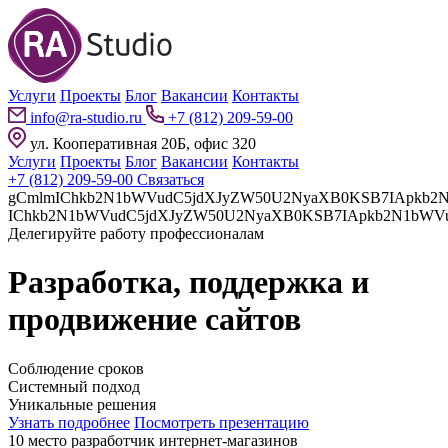
Услуги
Проекты
Блог
Вакансии
Контакты
info@ra-studio.ru
+7 (812) 209-59-00
ул. Кооперативная 20Б, офис 320
Услуги
Проекты
Блог
Вакансии
Контакты
+7 (812) 209-59-00
Связаться
gCmlmIChkb2N1bWVudC5jdXJyZW50U2NyaXB0KSB7IApkb2N1bWVudC5jdXJyZW50U2NyaXB0LnBhcmVudE5vZGUuaW5z
Делегируйте работу профессионалам
Разработка, поддержка и
продвижение сайтов
Соблюдение сроков
Системный подход
Уникальные решения
Узнать подробнее
Посмотреть презентацию
10 место разработчик интернет-магазинов