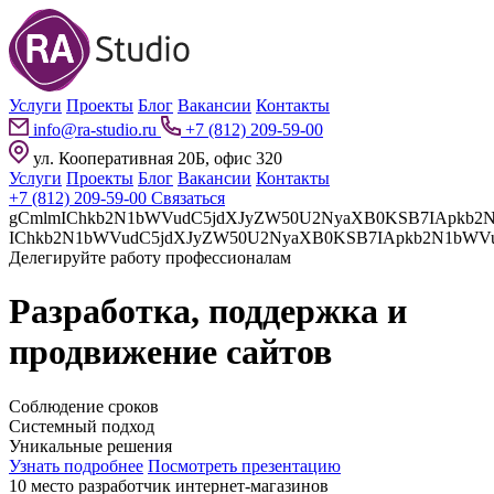
Услуги
Проекты
Блог
Вакансии
Контакты
info@ra-studio.ru
+7 (812) 209-59-00
ул. Кооперативная 20Б, офис 320
Услуги
Проекты
Блог
Вакансии
Контакты
+7 (812) 209-59-00
Связаться
gCmlmIChkb2N1bWVudC5jdXJyZW50U2NyaXB0KSB7IApkb2N1bWVudC5jdXJyZW50U2NyaXB0LnBhcmVudE5vZGUuaW5z
Делегируйте работу профессионалам
Разработка, поддержка и
продвижение сайтов
Соблюдение сроков
Системный подход
Уникальные решения
Узнать подробнее
Посмотреть презентацию
10 место разработчик интернет-магазинов