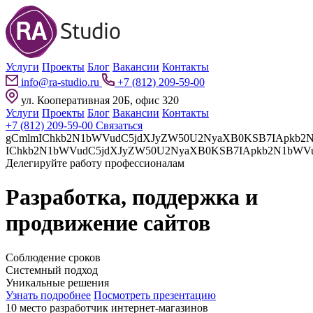
Услуги
Проекты
Блог
Вакансии
Контакты
info@ra-studio.ru
+7 (812) 209-59-00
ул. Кооперативная 20Б, офис 320
Услуги
Проекты
Блог
Вакансии
Контакты
+7 (812) 209-59-00
Связаться
gCmlmIChkb2N1bWVudC5jdXJyZW50U2NyaXB0KSB7IApkb2N1bWVudC5jdXJyZW50U2NyaXB0LnBhcmVudE5vZGUuaW5z
Делегируйте работу профессионалам
Разработка, поддержка и
продвижение сайтов
Соблюдение сроков
Системный подход
Уникальные решения
Узнать подробнее
Посмотреть презентацию
10 место разработчик интернет-магазинов