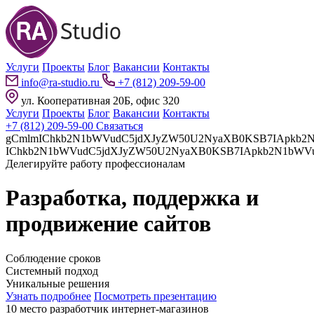
Услуги
Проекты
Блог
Вакансии
Контакты
info@ra-studio.ru
+7 (812) 209-59-00
ул. Кооперативная 20Б, офис 320
Услуги
Проекты
Блог
Вакансии
Контакты
+7 (812) 209-59-00
Связаться
gCmlmIChkb2N1bWVudC5jdXJyZW50U2NyaXB0KSB7IApkb2N1bWVudC5jdXJyZW50U2NyaXB0LnBhcmVudE5vZGUuaW5z
Делегируйте работу профессионалам
Разработка, поддержка и
продвижение сайтов
Соблюдение сроков
Системный подход
Уникальные решения
Узнать подробнее
Посмотреть презентацию
10 место разработчик интернет-магазинов