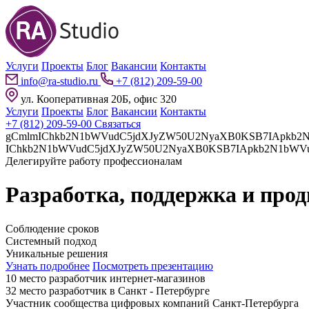
Услуги
Проекты
Блог
Вакансии
Контакты
info@ra-studio.ru
+7 (812) 209-59-00
ул. Кооперативная 20Б, офис 320
Услуги
Проекты
Блог
Вакансии
Контакты
+7 (812) 209-59-00
Связаться
gCmlmIChkb2N1bWVudC5jdXJyZW50U2NyaXB0KSB7IApkb2N1bWVudC5jdXJyZW50U2NyaXB0LnBhcmVudE5vZGUuaW5z
Делегируйте работу профессионалам
Разработка, поддержка и про
Соблюдение сроков
Системный подход
Уникальные решения
Узнать подробнее
Посмотреть презентацию
10 место разработчик интернет-магазинов
32 место разработчик в Санкт - Петербурге
Участник сообщества цифровых компаний Санкт-Петербурга