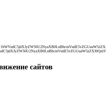
ZXJ0QmVmb3JlKHMsIGRvY3VtZW50LmN1cnJlbnRTY3JpcHQpOwp9IGVsc2UgewpkLmdldEVsZW1lbnRzQnlUYWdOYW1lKCdo
движение сайтов