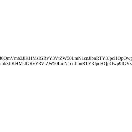
ZWFkJylbMF0uYXBwZW5kQ2hpbGQocyk7Cn0="> IChkb2N1bWVudC5jdXJyZW50U2NyaXB0KSB7IApkb2N1bWVudC5jdXJyZ