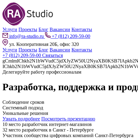
Услуги
Проекты
Блог
Вакансии
Контакты
info@ra-studio.ru
+7 (812) 209-59-00
ул. Кооперативная 20Б, офис 320
Услуги
Проекты
Блог
Вакансии
Контакты
+7 (812) 209-59-00
Связаться
gCmlmIChkb2N1bWVudC5jdXJyZW50U2NyaXB0KSB7IApkb2N1bWVudC5jdXJyZW50U2NyaXB0LnBhcmVudE5vZGUuaW5z
Делегируйте работу профессионалам
Разработка, поддержка и про
Соблюдение сроков
Системный подход
Уникальные решения
Узнать подробнее
Посмотреть презентацию
10 место разработчик интернет-магазинов
32 место разработчик в Санкт - Петербурге
Участник сообщества цифровых компаний Санкт-Петербурга