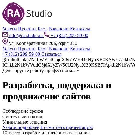
Услуги
Проекты
Блог
Вакансии
Контакты
info@ra-studio.ru
+7 (812) 209-59-00
ул. Кооперативная 20Б, офис 320
Услуги
Проекты
Блог
Вакансии
Контакты
+7 (812) 209-59-00
Связаться
gCmlmIChkb2N1bWVudC5jdXJyZW50U2NyaXB0KSB7IApkb2N1bWVudC5jdXJyZW50U2NyaXB0LnBhcmVudE5vZGUuaW5z
Делегируйте работу профессионалам
Разработка, поддержка и
продвижение сайтов
Соблюдение сроков
Системный подход
Уникальные решения
Узнать подробнее
Посмотреть презентацию
10 место разработчик интернет-магазинов