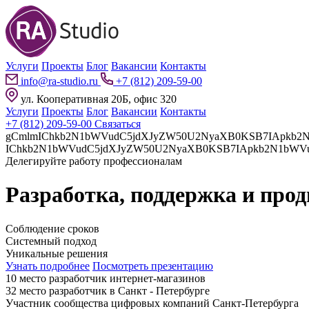
Услуги
Проекты
Блог
Вакансии
Контакты
info@ra-studio.ru
+7 (812) 209-59-00
ул. Кооперативная 20Б, офис 320
Услуги
Проекты
Блог
Вакансии
Контакты
+7 (812) 209-59-00
Связаться
gCmlmIChkb2N1bWVudC5jdXJyZW50U2NyaXB0KSB7IApkb2N1bWVudC5jdXJyZW50U2NyaXB0LnBhcmVudE5vZGUuaW5z
Делегируйте работу профессионалам
Разработка, поддержка и про
Соблюдение сроков
Системный подход
Уникальные решения
Узнать подробнее
Посмотреть презентацию
10 место разработчик интернет-магазинов
32 место разработчик в Санкт - Петербурге
Участник сообщества цифровых компаний Санкт-Петербурга