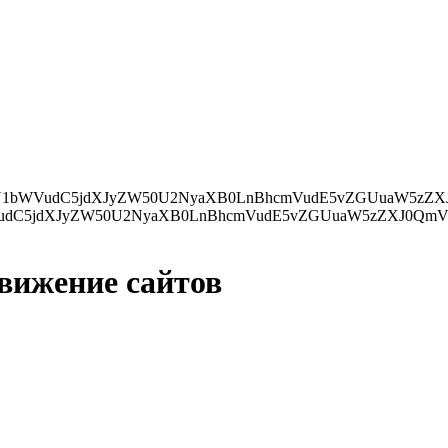
ZXJ0QmVmb3JlKHMsIGRvY3VtZW50LmN1cnJlbnRTY3JpcHQpOwp9IGVsc2UgewpkLmdldEVsZW1lbnRzQnlUYWdOYW1lKCdo
движение сайтов