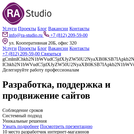
Услуги
Проекты
Блог
Вакансии
Контакты
info@ra-studio.ru
+7 (812) 209-59-00
ул. Кооперативная 20Б, офис 320
Услуги
Проекты
Блог
Вакансии
Контакты
+7 (812) 209-59-00
Связаться
gCmlmIChkb2N1bWVudC5jdXJyZW50U2NyaXB0KSB7IApkb2N1bWVudC5jdXJyZW50U2NyaXB0LnBhcmVudE5vZGUuaW5z
Делегируйте работу профессионалам
Разработка, поддержка и
продвижение сайтов
Соблюдение сроков
Системный подход
Уникальные решения
Узнать подробнее
Посмотреть презентацию
10 место разработчик интернет-магазинов