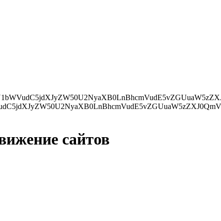
ZXJ0QmVmb3JlKHMsIGRvY3VtZW50LmN1cnJlbnRTY3JpcHQpOwp9IGVsc2UgewpkLmdldEVsZW1lbnRzQnlUYWdOYW1lKCdo
движение сайтов