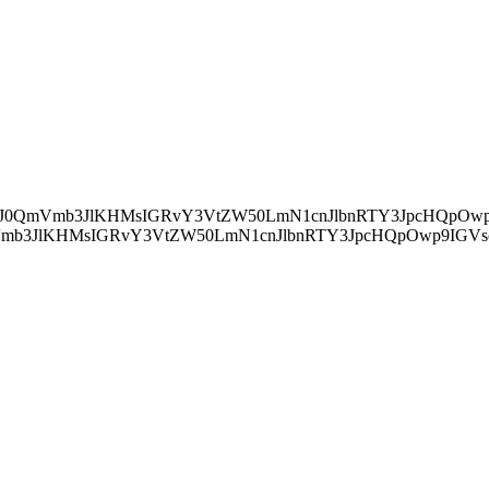
ZWFkJylbMF0uYXBwZW5kQ2hpbGQocyk7Cn0="> IChkb2N1bWVudC5jdXJyZW50U2NyaXB0KSB7IApkb2N1bWVudC5jdXJyZ