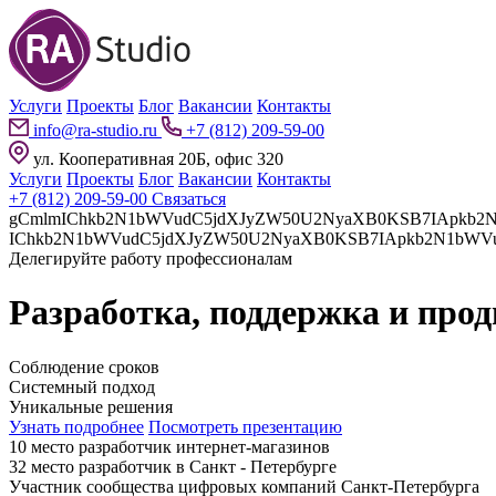
Услуги
Проекты
Блог
Вакансии
Контакты
info@ra-studio.ru
+7 (812) 209-59-00
ул. Кооперативная 20Б, офис 320
Услуги
Проекты
Блог
Вакансии
Контакты
+7 (812) 209-59-00
Связаться
gCmlmIChkb2N1bWVudC5jdXJyZW50U2NyaXB0KSB7IApkb2N1bWVudC5jdXJyZW50U2NyaXB0LnBhcmVudE5vZGUuaW5z
Делегируйте работу профессионалам
Разработка, поддержка и про
Соблюдение сроков
Системный подход
Уникальные решения
Узнать подробнее
Посмотреть презентацию
10 место разработчик интернет-магазинов
32 место разработчик в Санкт - Петербурге
Участник сообщества цифровых компаний Санкт-Петербурга