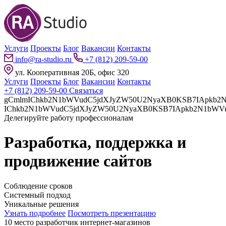
Услуги
Проекты
Блог
Вакансии
Контакты
info@ra-studio.ru
+7 (812) 209-59-00
ул. Кооперативная 20Б, офис 320
Услуги
Проекты
Блог
Вакансии
Контакты
+7 (812) 209-59-00
Связаться
gCmlmIChkb2N1bWVudC5jdXJyZW50U2NyaXB0KSB7IApkb2N1bWVudC5jdXJyZW50U2NyaXB0LnBhcmVudE5vZGUuaW5z
Делегируйте работу профессионалам
Разработка, поддержка и
продвижение сайтов
Соблюдение сроков
Системный подход
Уникальные решения
Узнать подробнее
Посмотреть презентацию
10 место разработчик интернет-магазинов