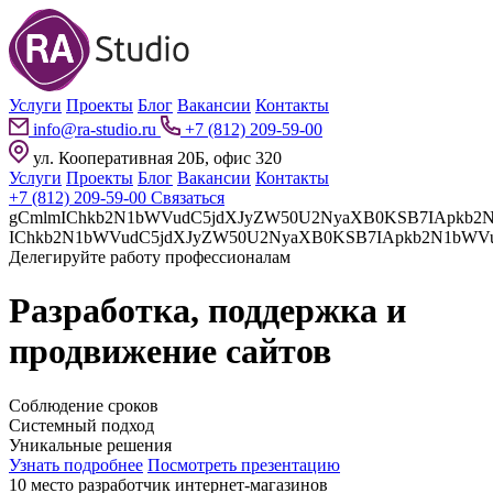
Услуги
Проекты
Блог
Вакансии
Контакты
info@ra-studio.ru
+7 (812) 209-59-00
ул. Кооперативная 20Б, офис 320
Услуги
Проекты
Блог
Вакансии
Контакты
+7 (812) 209-59-00
Связаться
gCmlmIChkb2N1bWVudC5jdXJyZW50U2NyaXB0KSB7IApkb2N1bWVudC5jdXJyZW50U2NyaXB0LnBhcmVudE5vZGUuaW5z
Делегируйте работу профессионалам
Разработка, поддержка и
продвижение сайтов
Соблюдение сроков
Системный подход
Уникальные решения
Узнать подробнее
Посмотреть презентацию
10 место разработчик интернет-магазинов