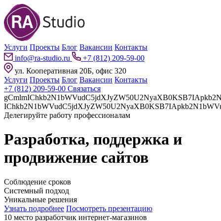
Услуги
Проекты
Блог
Вакансии
Контакты
info@ra-studio.ru
+7 (812) 209-59-00
ул. Кооперативная 20Б, офис 320
Услуги
Проекты
Блог
Вакансии
Контакты
+7 (812) 209-59-00
Связаться
gCmlmIChkb2N1bWVudC5jdXJyZW50U2NyaXB0KSB7IApkb2N1bWVudC5jdXJyZW50U2NyaXB0LnBhcmVudE5vZGUuaW5z
Делегируйте работу профессионалам
Разработка, поддержка и
продвижение сайтов
Соблюдение сроков
Системный подход
Уникальные решения
Узнать подробнее
Посмотреть презентацию
10 место разработчик интернет-магазинов