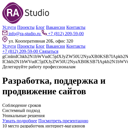
Услуги
Проекты
Блог
Вакансии
Контакты
info@ra-studio.ru
+7 (812) 209-59-00
ул. Кооперативная 20Б, офис 320
Услуги
Проекты
Блог
Вакансии
Контакты
+7 (812) 209-59-00
Связаться
gCmlmIChkb2N1bWVudC5jdXJyZW50U2NyaXB0KSB7IApkb2N1bWVudC5jdXJyZW50U2NyaXB0LnBhcmVudE5vZGUuaW5z
Делегируйте работу профессионалам
Разработка, поддержка и
продвижение сайтов
Соблюдение сроков
Системный подход
Уникальные решения
Узнать подробнее
Посмотреть презентацию
10 место разработчик интернет-магазинов