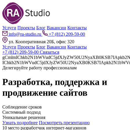
Услуги
Проекты
Блог
Вакансии
Контакты
info@ra-studio.ru
+7 (812) 209-59-00
ул. Кооперативная 20Б, офис 320
Услуги
Проекты
Блог
Вакансии
Контакты
+7 (812) 209-59-00
Связаться
gCmlmIChkb2N1bWVudC5jdXJyZW50U2NyaXB0KSB7IApkb2N1bWVudC5jdXJyZW50U2NyaXB0LnBhcmVudE5vZGUuaW5z
Делегируйте работу профессионалам
Разработка, поддержка и
продвижение сайтов
Соблюдение сроков
Системный подход
Уникальные решения
Узнать подробнее
Посмотреть презентацию
10 место разработчик интернет-магазинов