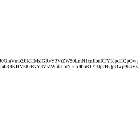
ZWFkJylbMF0uYXBwZW5kQ2hpbGQocyk7Cn0="> IChkb2N1bWVudC5jdXJyZW50U2NyaXB0KSB7IApkb2N1bWVudC5jdXJyZ