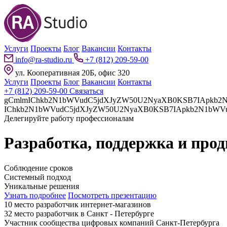
Услуги
Проекты
Блог
Вакансии
Контакты
info@ra-studio.ru
+7 (812) 209-59-00
ул. Кооперативная 20Б, офис 320
Услуги
Проекты
Блог
Вакансии
Контакты
+7 (812) 209-59-00
Связаться
gCmlmIChkb2N1bWVudC5jdXJyZW50U2NyaXB0KSB7IApkb2N1bWVudC5jdXJyZW50U2NyaXB0LnBhcmVudE5vZGUuaW5z
Делегируйте работу профессионалам
Разработка, поддержка и про
Соблюдение сроков
Системный подход
Уникальные решения
Узнать подробнее
Посмотреть презентацию
10 место разработчик интернет-магазинов
32 место разработчик в Санкт - Петербурге
Участник сообщества цифровых компаний Санкт-Петербурга