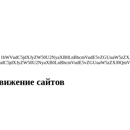
ZXJ0QmVmb3JlKHMsIGRvY3VtZW50LmN1cnJlbnRTY3JpcHQpOwp9IGVsc2UgewpkLmdldEVsZW1lbnRzQnlUYWdOYW1lKCdo
движение сайтов