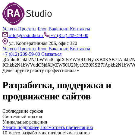
Услуги
Проекты
Блог
Вакансии
Контакты
info@ra-studio.ru
+7 (812) 209-59-00
ул. Кооперативная 20Б, офис 320
Услуги
Проекты
Блог
Вакансии
Контакты
+7 (812) 209-59-00
Связаться
gCmlmIChkb2N1bWVudC5jdXJyZW50U2NyaXB0KSB7IApkb2N1bWVudC5jdXJyZW50U2NyaXB0LnBhcmVudE5vZGUuaW5z
Делегируйте работу профессионалам
Разработка, поддержка и
продвижение сайтов
Соблюдение сроков
Системный подход
Уникальные решения
Узнать подробнее
Посмотреть презентацию
10 место разработчик интернет-магазинов