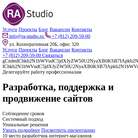
Услуги
Проекты
Блог
Вакансии
Контакты
info@ra-studio.ru
+7 (812) 209-59-00
ул. Кооперативная 20Б, офис 320
Услуги
Проекты
Блог
Вакансии
Контакты
+7 (812) 209-59-00
Связаться
gCmlmIChkb2N1bWVudC5jdXJyZW50U2NyaXB0KSB7IApkb2N1bWVudC5jdXJyZW50U2NyaXB0LnBhcmVudE5vZGUuaW5z
Делегируйте работу профессионалам
Разработка, поддержка и
продвижение сайтов
Соблюдение сроков
Системный подход
Уникальные решения
Узнать подробнее
Посмотреть презентацию
10 место разработчик интернет-магазинов