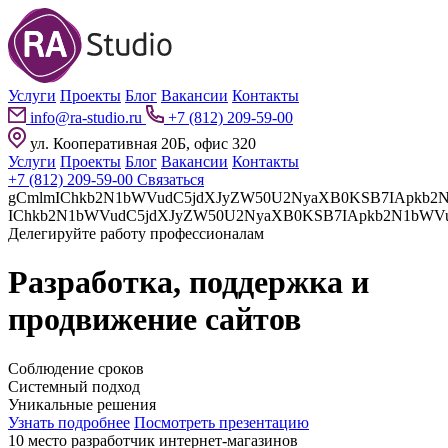
Услуги
Проекты
Блог
Вакансии
Контакты
info@ra-studio.ru
+7 (812) 209-59-00
ул. Кооперативная 20Б, офис 320
Услуги
Проекты
Блог
Вакансии
Контакты
+7 (812) 209-59-00
Связаться
gCmlmIChkb2N1bWVudC5jdXJyZW50U2NyaXB0KSB7IApkb2N1bWVudC5jdXJyZW50U2NyaXB0LnBhcmVudE5vZGUuaW5z
Делегируйте работу профессионалам
Разработка, поддержка и
продвижение сайтов
Соблюдение сроков
Системный подход
Уникальные решения
Узнать подробнее
Посмотреть презентацию
10 место разработчик интернет-магазинов