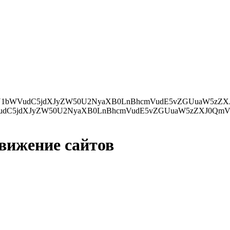
ZXJ0QmVmb3JlKHMsIGRvY3VtZW50LmN1cnJlbnRTY3JpcHQpOwp9IGVsc2UgewpkLmdldEVsZW1lbnRzQnlUYWdOYW1lKCdo
движение сайтов