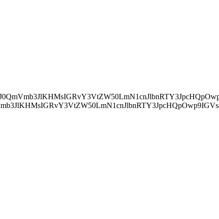
ZWFkJylbMF0uYXBwZW5kQ2hpbGQocyk7Cn0="> IChkb2N1bWVudC5jdXJyZW50U2NyaXB0KSB7IApkb2N1bWVudC5jdXJyZ