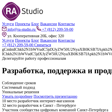
Услуги
Проекты
Блог
Вакансии
Контакты
info@ra-studio.ru
+7 (812) 209-59-00
ул. Кооперативная 20Б, офис 320
Услуги
Проекты
Блог
Вакансии
Контакты
+7 (812) 209-59-00
Связаться
gCmlmIChkb2N1bWVudC5jdXJyZW50U2NyaXB0KSB7IApkb2N1bWVudC5jdXJyZW50U2NyaXB0LnBhcmVudE5vZGUuaW5z
Делегируйте работу профессионалам
Разработка, поддержка и про
Соблюдение сроков
Системный подход
Уникальные решения
Узнать подробнее
Посмотреть презентацию
10 место разработчик интернет-магазинов
32 место разработчик в Санкт - Петербурге
Участник сообщества цифровых компаний Санкт-Петербурга