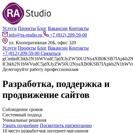
Услуги
Проекты
Блог
Вакансии
Контакты
info@ra-studio.ru
+7 (812) 209-59-00
ул. Кооперативная 20Б, офис 320
Услуги
Проекты
Блог
Вакансии
Контакты
+7 (812) 209-59-00
Связаться
gCmlmIChkb2N1bWVudC5jdXJyZW50U2NyaXB0KSB7IApkb2N1bWVudC5jdXJyZW50U2NyaXB0LnBhcmVudE5vZGUuaW5z
Делегируйте работу профессионалам
Разработка, поддержка и
продвижение сайтов
Соблюдение сроков
Системный подход
Уникальные решения
Узнать подробнее
Посмотреть презентацию
10 место разработчик интернет-магазинов