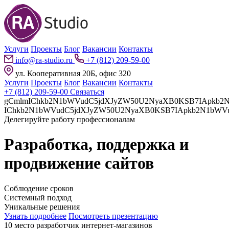
Услуги
Проекты
Блог
Вакансии
Контакты
info@ra-studio.ru
+7 (812) 209-59-00
ул. Кооперативная 20Б, офис 320
Услуги
Проекты
Блог
Вакансии
Контакты
+7 (812) 209-59-00
Связаться
gCmlmIChkb2N1bWVudC5jdXJyZW50U2NyaXB0KSB7IApkb2N1bWVudC5jdXJyZW50U2NyaXB0LnBhcmVudE5vZGUuaW5z
Делегируйте работу профессионалам
Разработка, поддержка и
продвижение сайтов
Соблюдение сроков
Системный подход
Уникальные решения
Узнать подробнее
Посмотреть презентацию
10 место разработчик интернет-магазинов