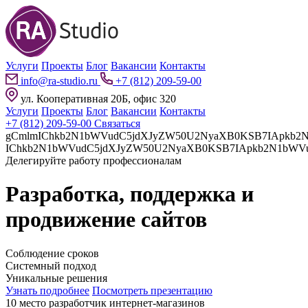
Услуги
Проекты
Блог
Вакансии
Контакты
info@ra-studio.ru
+7 (812) 209-59-00
ул. Кооперативная 20Б, офис 320
Услуги
Проекты
Блог
Вакансии
Контакты
+7 (812) 209-59-00
Связаться
gCmlmIChkb2N1bWVudC5jdXJyZW50U2NyaXB0KSB7IApkb2N1bWVudC5jdXJyZW50U2NyaXB0LnBhcmVudE5vZGUuaW5z
Делегируйте работу профессионалам
Разработка, поддержка и
продвижение сайтов
Соблюдение сроков
Системный подход
Уникальные решения
Узнать подробнее
Посмотреть презентацию
10 место разработчик интернет-магазинов