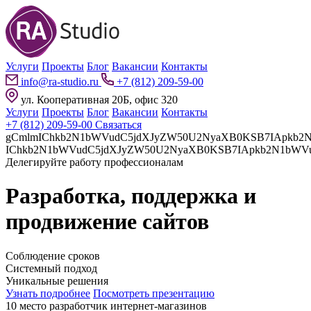
Услуги
Проекты
Блог
Вакансии
Контакты
info@ra-studio.ru
+7 (812) 209-59-00
ул. Кооперативная 20Б, офис 320
Услуги
Проекты
Блог
Вакансии
Контакты
+7 (812) 209-59-00
Связаться
gCmlmIChkb2N1bWVudC5jdXJyZW50U2NyaXB0KSB7IApkb2N1bWVudC5jdXJyZW50U2NyaXB0LnBhcmVudE5vZGUuaW5z
Делегируйте работу профессионалам
Разработка, поддержка и
продвижение сайтов
Соблюдение сроков
Системный подход
Уникальные решения
Узнать подробнее
Посмотреть презентацию
10 место разработчик интернет-магазинов