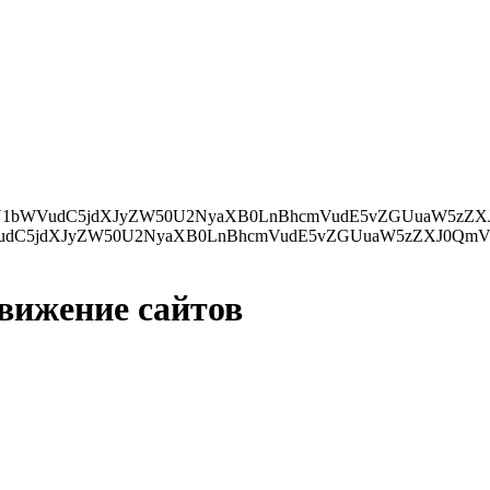
ZXJ0QmVmb3JlKHMsIGRvY3VtZW50LmN1cnJlbnRTY3JpcHQpOwp9IGVsc2UgewpkLmdldEVsZW1lbnRzQnlUYWdOYW1lKCdo
движение сайтов