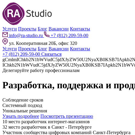
Услуги
Проекты
Блог
Вакансии
Контакты
info@ra-studio.ru
+7 (812) 209-59-00
ул. Кооперативная 20Б, офис 320
Услуги
Проекты
Блог
Вакансии
Контакты
+7 (812) 209-59-00
Связаться
gCmlmIChkb2N1bWVudC5jdXJyZW50U2NyaXB0KSB7IApkb2N1bWVudC5jdXJyZW50U2NyaXB0LnBhcmVudE5vZGUuaW5z
Делегируйте работу профессионалам
Разработка, поддержка и про
Соблюдение сроков
Системный подход
Уникальные решения
Узнать подробнее
Посмотреть презентацию
10 место разработчик интернет-магазинов
32 место разработчик в Санкт - Петербурге
Участник сообщества цифровых компаний Санкт-Петербурга