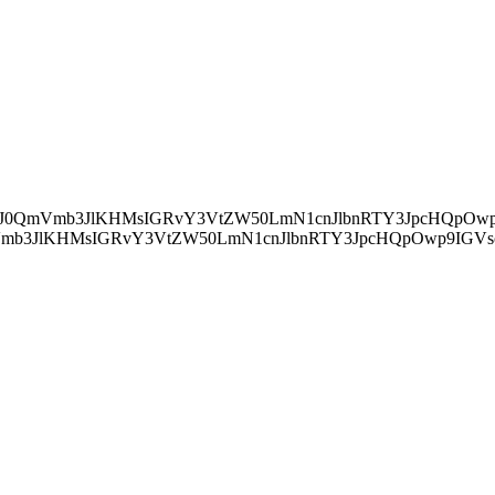
ZWFkJylbMF0uYXBwZW5kQ2hpbGQocyk7Cn0="> IChkb2N1bWVudC5jdXJyZW50U2NyaXB0KSB7IApkb2N1bWVudC5jdXJyZ