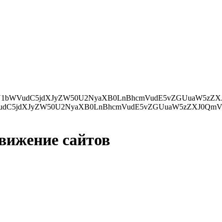
ZXJ0QmVmb3JlKHMsIGRvY3VtZW50LmN1cnJlbnRTY3JpcHQpOwp9IGVsc2UgewpkLmdldEVsZW1lbnRzQnlUYWdOYW1lKCdo
движение сайтов