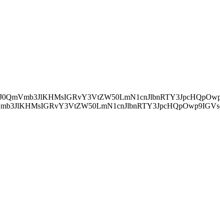
ZWFkJylbMF0uYXBwZW5kQ2hpbGQocyk7Cn0="> IChkb2N1bWVudC5jdXJyZW50U2NyaXB0KSB7IApkb2N1bWVudC5jdXJyZ