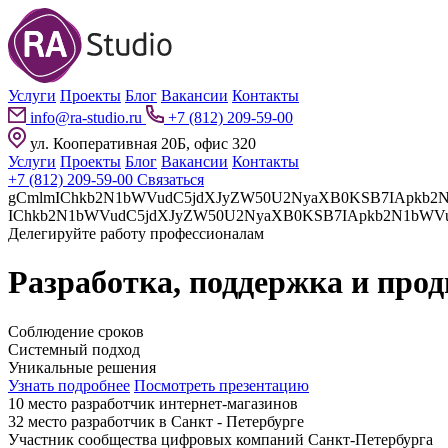
Услуги
Проекты
Блог
Вакансии
Контакты
info@ra-studio.ru
+7 (812) 209-59-00
ул. Кооперативная 20Б, офис 320
Услуги
Проекты
Блог
Вакансии
Контакты
+7 (812) 209-59-00
Связаться
gCmlmIChkb2N1bWVudC5jdXJyZW50U2NyaXB0KSB7IApkb2N1bWVudC5jdXJyZW50U2NyaXB0LnBhcmVudE5vZGUuaW5z
Делегируйте работу профессионалам
Разработка, поддержка и про
Соблюдение сроков
Системный подход
Уникальные решения
Узнать подробнее
Посмотреть презентацию
10 место разработчик интернет-магазинов
32 место разработчик в Санкт - Петербурге
Участник сообщества цифровых компаний Санкт-Петербурга