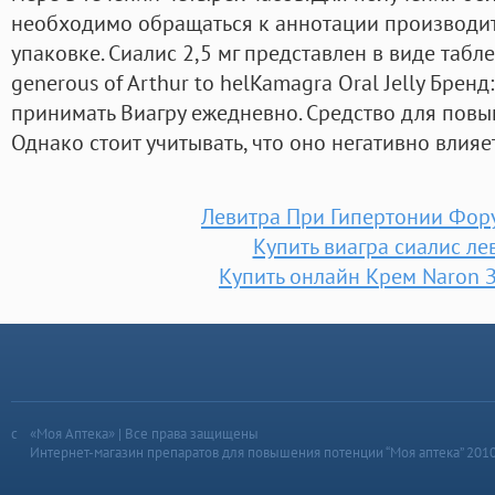
необходимо обращаться к аннотации производит
упаковке. Сиалис 2,5 мг представлен в виде табл
generous of Arthur to helKamagra Oral Jelly Брен
принимать Виагру ежедневно. Средство для пов
Однако стоит учитывать, что оно негативно влияе
Левитра При Гипертонии Фор
Купить виагра сиалис ле
Купить онлайн Крем Naron 
«Моя Аптека» | Все права защищены
Интернет-магазин препаратов для повышения потенции “Моя аптека” 201