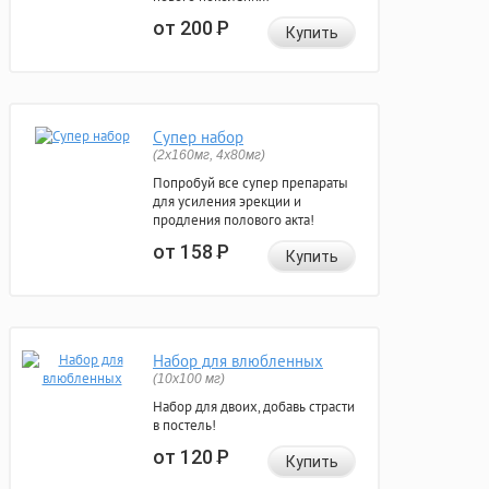
от 200
Р
Купить
Супер набор
(2х160мг, 4х80мг)
Попробуй все супер препараты
для усиления эрекции и
продления полового акта!
от 158
Р
Купить
Набор для влюбленных
(10х100 мг)
Набор для двоих, добавь страсти
в постель!
от 120
Р
Купить