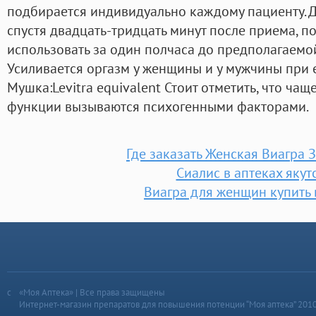
подбирается индивидуально каждому пациенту. Д
спустя двадцать-тридцать минут после приема, по
использовать за один полчаса до предполагаемой
Усиливается оргазм у женщины и у мужчины при 
Мушка:Levitra equivalent Стоит отметить, что ча
функции вызываются психогенными факторами.
Где заказать Женская Виагра 
Сиалис в аптеках якут
Виагра для женщин купить 
«Моя Аптека» | Все права защищены
Интернет-магазин препаратов для повышения потенции “Моя аптека” 201