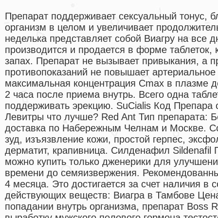
Препарат поддерживает сексуальный тонус, б
организм в целом и увеличивает продолжител
неделька представляет собой Виагру на все
производится и продается в форме таблеток,
запах. Препарат не вызывает привыкания, а п
противопоказаний не повышает артериальное
максимальная концентрация Сmax в плазме до
2 часа после приема внутрь. Всего одна табле
поддерживать эрекцию. SuCialis Код Препара
Левитры что лучше? Red Ant Тип препарата: 
доставка по Набережным Челнам и Москве. С
зуд, изъязвление кожи, простой герпес, эксф
дерматит, крапивница. Силденафил Sildenafil 
можно купить только дженерики для улучшен
времени до семяизвержения. Рекомендованный
4 месяца. Это достигается за счет наличия в 
действующих веществ: Виагра в Тамбове Цена
попадании внутрь организма, препарат Boss R
выработку мужского полового гормона тестост