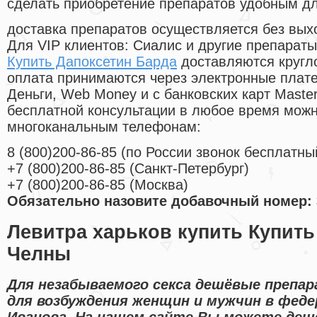
сделать приобретение препаратов удобным д
доставка препаратов осуществляется без вых
Для VIP клиентов: Сиалис и другие препараты
Купить Дапоксетин Барда
доставляются кругл
оплата принимаются через электронные плат
Деньги, Web Money и с банковских карт Master
бесплатной консультации в любое время мож
многоканальным телефонам:
8
(800
)200-86-85
(
по России звонок бесплатны
+7
(800
)200-86-85
(
Санкт-Петербург)
+7
(800
)200-86-85
(
Москва)
Обязательно назовите добавочный номер: 
Левитра харьков купить Купит
Челны
Для незабываемого секса дешёвые препа
для возбуждения женщин и мужчин в феде
Иванова. На нашем сайте Вы можете деш