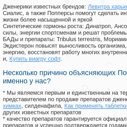
Дженерики известных брендов:
Левитра харьк
Сиалис, а также Попперсы помогут сделать и
жизни более насыщенной и яркой
Синтетические гормоны роста
: Динатроп, Анс
силы, энергии спортсменам и решат проблем
БАДы и препараты:
Tribulus terrestris, Мориа
Экдистерон повысят выносливость организма,
энергию, восстановят работу многих внутренн
и,
Купить виагру софт
.
Несколько причино объясняющих По
именно у нас?
* Мы являемся первым и единственным на те
представителем по продаже препаратов дже
химках
, силденафила
,
Как применять таблетк
других известных препаратов
* качество препаратов гарантируется офици
препаратов и успешно подтверждается годам