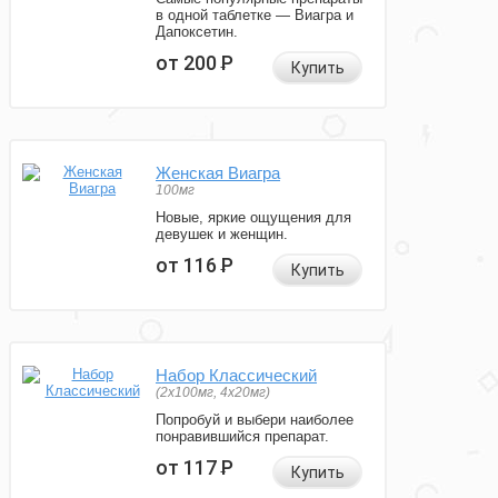
в одной таблетке — Виагра и
Дапоксетин.
от 200
Р
Купить
Женская Виагра
100мг
Новые, яркие ощущения для
девушек и женщин.
от 116
Р
Купить
Набор Классический
(2x100мг, 4x20мг)
Попробуй и выбери наиболее
понравившийся препарат.
от 117
Р
Купить