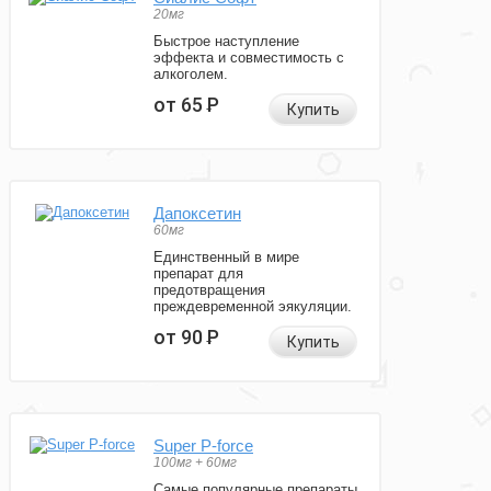
20мг
Быстрое наступление
эффекта и совместимость с
алкоголем.
от 65
Р
Купить
Дапоксетин
60мг
Единственный в мире
препарат для
предотвращения
преждевременной эякуляции.
от 90
Р
Купить
Super P-force
100мг + 60мг
Самые популярные препараты