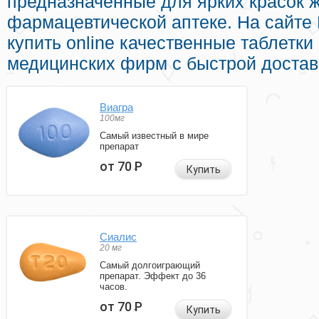
предназначенные для ярких красок ж
фармацевтической аптеке. На сайте
купить online качественные таблетк
медицинских фирм с быстрой достав
Виагра
100мг
Самый известный в мире
препарат
от 70
Р
Купить
Сиалис
20 мг
Самый долгоиграющий
препарат. Эффект до 36
часов.
от 70
Р
Купить