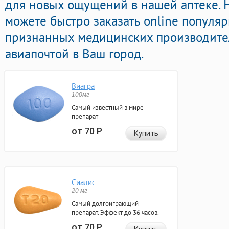
для новых ощущений в нашей аптеке. Н
можете быстро заказать online популя
признанных медицинских производител
авиапочтой в Ваш город.
Виагра
100мг
Самый известный в мире
препарат
от 70
Р
Купить
Сиалис
20 мг
Самый долгоиграющий
препарат. Эффект до 36 часов.
от 70
Р