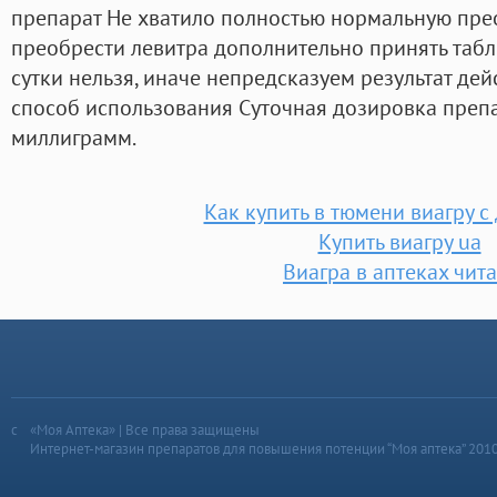
препарат Не хватило полностью нормальную пре
преобрести левитра дополнительно принять табле
сутки нельзя, иначе непредсказуем результат дей
способ использования Суточная дозировка препа
миллиграмм.
Как купить в тюмени виагру с
Купить виагру ua
Виагра в аптеках чита
«Моя Аптека» | Все права защищены
Интернет-магазин препаратов для повышения потенции “Моя аптека” 201