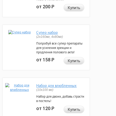
от 200
Р
Купить
Супер набор
(2х160мг, 4х80мг)
Попробуй все супер препараты
для усиления эрекции и
продления полового акта!
от 158
Р
Купить
Набор для влюбленных
(10х100 мг)
Набор для двоих, добавь страсти
в постель!
от 120
Р
Купить