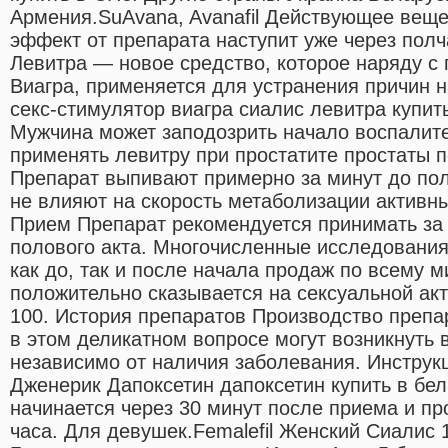
Армения.SuAvana, Avanafil Действующее вещ
эффект от препарата наступит уже через полч
Левитра — новое средство, которое наряду с
Виагра, применяется для устранения причин 
секс-стимулятор виагра сиалис левитра купит
Мужчина может заподозрить начало воспалит
применять левитру при простатите простаты 
Препарат выпивают примерно за минут до пол
не влияют на скорость метаболизации активн
Прием Препарат рекомендуется принимать за 
полового акта. Многочисленные исследования
как до, так и после начала продаж по всему м
положительно сказывается на сексуальной акт
100. История препаратов Производство препа
в этом деликатном вопросе могут возникнуть 
независимо от наличия заболевания. Инструк
Дженерик Дапоксетин дапоксетин купить в бе
начинается через 30 минут после приема и п
часа. Для девушек.Femalefil Женский Сиалис 