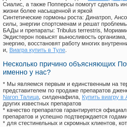
Сиалис, а также Попперсы помогут сделать и
жизни более насыщенной и яркой
Синтетические гормоны роста
: Динатроп, Анс
силы, энергии спортсменам и решат проблем
БАДы и препараты:
Tribulus terrestris, Мориа
Экдистерон повысят выносливость организма,
энергию, восстановят работу многих внутренн
и,
Виагра купить в Туле
.
Несколько причино объясняющих По
именно у нас?
* Мы являемся первым и единственным на те
представителем по продаже препаратов дже
Naron Талица
, силденафила
,
Купить виагру в
других известных препаратов
* качество препаратов гарантируется офици
препаратов и успешно подтверждается годам
* для стестинельных и скромных клиентов, ко