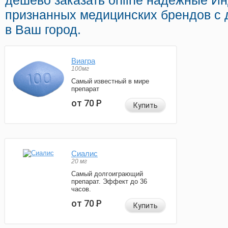
дешево заказать online надежные И
признанных медицинских брендов с 
в Ваш город.
Виагра
100мг
Самый известный в мире
препарат
от 70
Р
Купить
Сиалис
20 мг
Самый долгоиграющий
препарат. Эффект до 36
часов.
от 70
Р
Купить