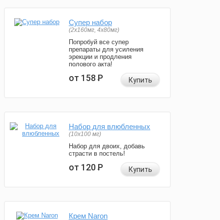
Супер набор
(2х160мг, 4х80мг)
Попробуй все супер
препараты для усиления
эрекции и продления
полового акта!
от 158
Р
Купить
Набор для влюбленных
(10х100 мг)
Набор для двоих, добавь
страсти в постель!
от 120
Р
Купить
Крем Naron