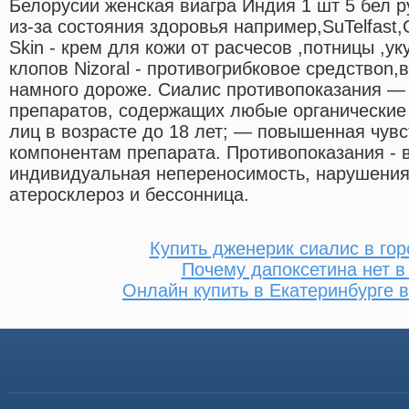
Белорусии женская виагра Индия 1 шт 5 бел 
из-за состояния здоровья например,SuTelfast,С
Skin - крем для кожи от расчесов ,потницы ,укус
клопов Nizoral - противогрибковое средствоn,в
намного дороже. Сиалис противопоказания 
препаратов, содержащих любые органические
лиц в возрасте до 18 лет; — повышенная чувс
компонентам препарата. Противопоказания - 
индивидуальная непереносимость, нарушения 
атеросклероз и бессонница.
Купить дженерик сиалис в гор
Почему дапоксетина нет в
Онлайн купить в Екатеринбурге в