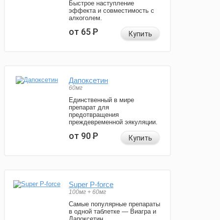
Быстрое наступление
эффекта и совместимость с
алкоголем.
от 65
Р
Купить
Дапоксетин
60мг
Единственный в мире
препарат для
предотвращения
преждевременной эякуляции.
от 90
Р
Купить
Super P-force
100мг + 60мг
Самые популярные препараты
в одной таблетке — Виагра и
Дапоксетин.