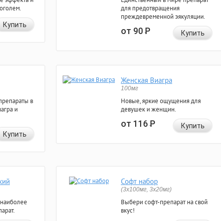
коголем.
для предотвращения
преждевременной эякуляции.
Купить
от 90
Р
Купить
Женская Виагра
100мг
препараты в
Новые, яркие ощущения для
агра и
девушек и женщин.
от 116
Р
Купить
Купить
кий
Софт набор
(3x100мг, 3x20мг)
 наиболее
Выбери софт-препарат на свой
арат.
вкус!