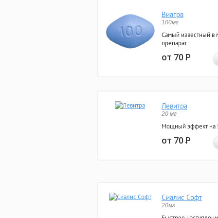
Виагра
100мг
Самый известный в 
препарат
от 70
Р
Левитра
20 мг
Мощный эффект на 5
от 70
Р
Сиалис Софт
20мг
Быстрое наступлени