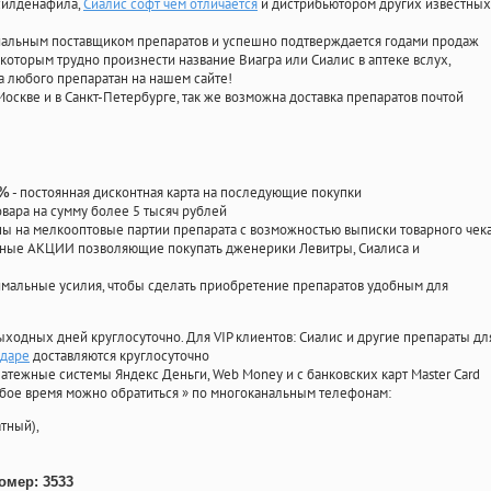
 силденафила
,
Сиалис софт чем отличается
и дистрибьютором других известных
циальным поставщиком препаратов и успешно подтверждается годами продаж
 которым трудно произнести название Виагра или Сиалис в аптеке вслух,
 любого препаратан на нашем сайте!
Москве и в Санкт-Петербурге, так же возможна доставка препаратов почтой
- постоянная дисконтная карта на последующие покупки
0%
овара на сумму более 5 тысяч рублей
 на мелкооптовые партии препарата с возможностью выписки товарного чек
личные АКЦИИ позволяющие покупать дженерики Левитры, Сиалиса и
мальные усилия, чтобы сделать приобретение препаратов удобным для
ыходных дней круглосуточно. Для VIP клиентов: Сиалис и другие препараты дл
одаре
доставляются круглосуточно
атежные системы Яндекс Деньги, Web Money и с банковских карт Master Card
юбое время можно обратиться
»
по многоканальным телефонам:
тный),
омер: 3533