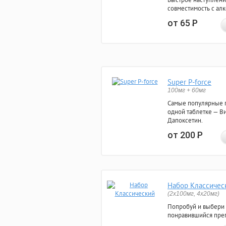
совместимость с ал
от 65
Р
Super P-force
100мг + 60мг
Самые популярные 
одной таблетке — Ви
Дапоксетин.
от 200
Р
Набор Классичес
(2x100мг, 4x20мг)
Попробуй и выбери
понравившийся преп