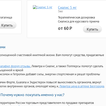
Сиалис 5 мг
5мг
лагалища
Терапевтическая дозировка
Сиалиса для курсового приема
Купить
от 60
Р
Купить
нами
олноценной счастливой инитмной жизни. Вам помогут средства, придагаемые
далафил форум отзывы
, Левитра и Сиалис, а также Попперсы помогут сделать
сыщенной и яркой
Ансомон и Гетропин добавят силы, энергии спортсменам и решат проблемы
ориамин Форте, Guarana и Экдистерон повысят выносливость организма, вернут
огих внутренних органов, омолодят кожу, и,
Левитра цена в аптеке Белгорода
.
Почему нужно покупать именно у нас?
территории России торговым представителем по продаже препаратов