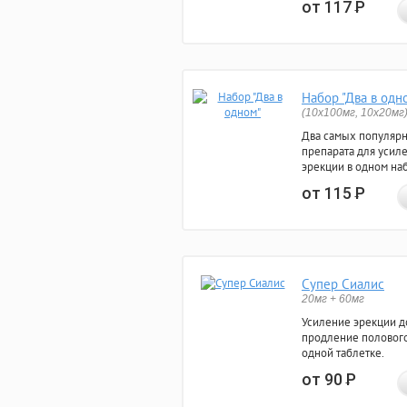
от 117
Р
Набор "Два в одн
(10x100мг, 10x20мг
Два самых популяр
препарата для усил
эрекции в одном на
от 115
Р
Супер Сиалис
20мг + 60мг
Усиление эрекции до
продление полового
одной таблетке.
от 90
Р