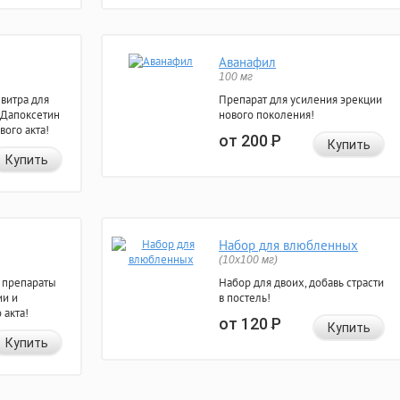
Аванафил
100 мг
евитра для
Препарат для усиления эрекции
 Дапоксетин
нового поколения!
вого акта!
от 200
Р
Купить
Купить
Набор для влюбленных
(10х100 мг)
 препараты
Набор для двоих, добавь страсти
ии и
в постель!
 акта!
от 120
Р
Купить
Купить