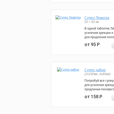
Супер Левитра
20 + 60 мг
В одной таблетке Л
усиления эрекции и
для продления поло
от 95
Р
Супер набор
(2х160мг, 4х80мг)
Попробуй все супер
для усиления эрекц
продления полового
от 158
Р