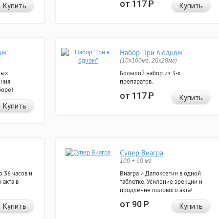
от 117
Р
Купить
Купить
ом"
Набор "Три в одном"
)
(10x100мг, 20x20мг)
ных
Большой набор из 3-х
ения
препаратов.
боре!
от 117
Р
Купить
Купить
Супер Виагра
100 + 60 мг
 36 часов и
Виагра и Дапоксетин в одной
 акта в
таблетке. Усиление эрекции и
продление полового акта!
от 90
Р
Купить
Купить