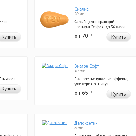
Сиалис
20 мг
мире
Самый долгоиграющий
препарат. Эффект до 36 часов.
от 70
Р
Купить
Купить
Виагра Софт
100мг
ть часов.
Быстрое наступление эффекта,
уже через 20 минут.
Купить
от 65
Р
Купить
Дапоксетин
60мг
е эффекта и
Единственный в мире препарат