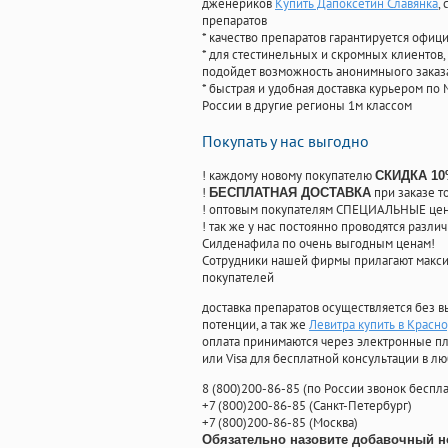
дженериков
Купить Дапоксетин Славянка
,
препаратов
* качество препаратов гарантируется офи
* для стестинельных и скромных клиентов,
подойдет возможность анонимныого заказа
* быстрая и удобная доставка курьером по 
России в другие регионы 1м классом
Покупать у нас выгодно
! каждому новому покупателю
СКИДКА 1
!
при заказе т
БЕСПЛАТНАЯ ДОСТАВКА
! оптовым покупателям СПЕЦИАЛЬНЫЕ цены
! так же у нас постоянно проводятся раз
Силденафила по очень выгодным ценам!
Cотрудники нашей фирмы прилагают макси
покупателей
доставка препаратов осуществляется без в
потенции, а так же
Левитра купить в Красн
оплата принимаются через электронные пл
или Visa для бесплатной консультации в л
8
(800
)200-86-85
(
по России звонок беспла
+7
(800
)200-86-85
(
Санкт-Петербург)
+7
(800
)200-86-85
(
Москва)
Обязательно назовите добавочный н