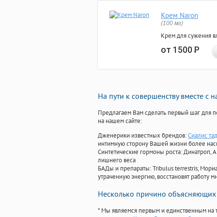
Крем Naron
(100 мг)
Крем для сужения в
от 1500
Р
На пути к совершенству вместе с 
Предлагаем Вам сделать первый шаг для п
на нашем сайте:
Дженерики известных брендов:
Сиалис та
интимную сторону Вашей жизни более на
Синтетические гормоны роста
: Динатроп, 
лишнего веса
БАДы и препараты:
Tribulus terrestris, М
утраченную энергию, восстановят работу мн
Несколько причино объясняющих 
* Мы являемся первым и единственным на 