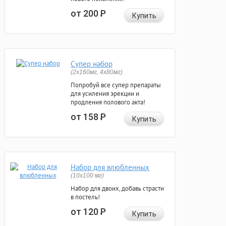
от 200
Р
Купить
Супер набор
(2х160мг, 4х80мг)
Попробуй все супер препараты
для усиления эрекции и
продления полового акта!
от 158
Р
Купить
Набор для влюбленных
(10х100 мг)
Набор для двоих, добавь страсти
в постель!
от 120
Р
Купить