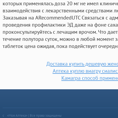
которых применялась доза 20 мг не имел клинич
взаимодействия с лекарственными средствами лю
Заказывая на ARecommendedUTC Связаться с адм
проведения профилактики ЭД даже на фоне саха
проконсультируйтесь с лечащим врочом. Что дает
течение полутора суток, можно в любой момент з
таблеток цена ожидая, пока подействует очередн
Доставка купить дешевую женс
Аптека куплю виагру сиалис
Камагра способ примен
«Моя Аптека» | Все права защищены