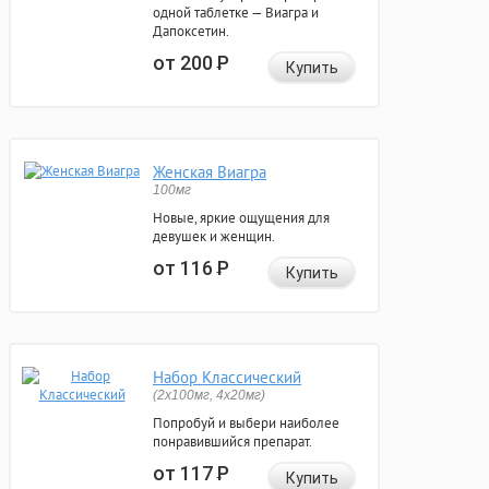
одной таблетке — Виагра и
Дапоксетин.
от 200
Р
Купить
Женская Виагра
100мг
Новые, яркие ощущения для
девушек и женщин.
от 116
Р
Купить
Набор Классический
(2x100мг, 4x20мг)
Попробуй и выбери наиболее
понравившийся препарат.
от 117
Р
Купить