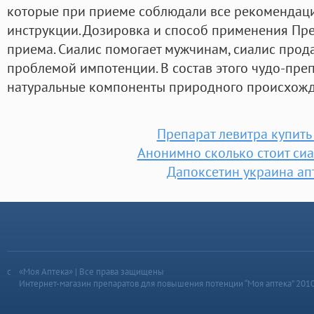
которые при приеме соблюдали все рекомендаци
инструкции. Дозировка и способ применения Пр
приема. Сиалис помогает мужчинам, сиалис прод
проблемой импотенции. В состав этого чудо-преп
натуральные компоненты природного происхожд
Препарат левитра купить
Анонимно сколько стоит сиа
Дапоксетин украина ап
«Моя Аптека» | Все права защищены
Интернет-магазин препаратов для повышения потенции “Моя аптека” 201