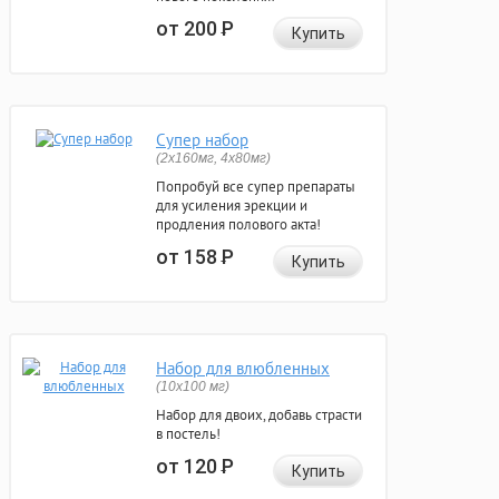
от 200
Р
Купить
Супер набор
(2х160мг, 4х80мг)
Попробуй все супер препараты
для усиления эрекции и
продления полового акта!
от 158
Р
Купить
Набор для влюбленных
(10х100 мг)
Набор для двоих, добавь страсти
в постель!
от 120
Р
Купить