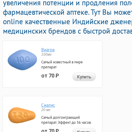
увеличения потенции и продления поло
фармацевтической аптеке. Тут Вы може
online качественные Индийские джене
медицинских брендов с быстрой достав
Виагра
100мг
Самый известный в мире
препарат
от 70
Р
Купить
Сиалис
20 мг
Самый долгоиграющий
препарат. Эффект до 36 часов.
от 70
Р