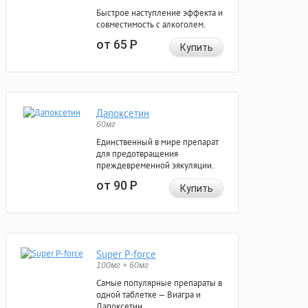
Быстрое наступление эффекта и
совместимость с алкоголем.
от 65
Р
Купить
Дапоксетин
60мг
Единственный в мире препарат
для предотвращения
преждевременной эякуляции.
от 90
Р
Купить
Super P-force
100мг + 60мг
Самые популярные препараты в
одной таблетке — Виагра и
Дапоксетин.