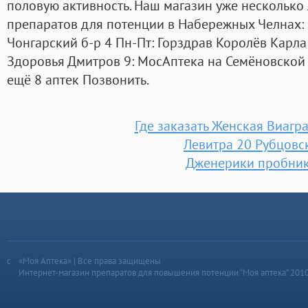
половую активность. Наш магазин уже несколько
препаратов для потенции в Набережных Челнах: 
Чонгарский б-р 4 Пн-Пт: Горздрав Королёв Карла
Здоровья Дмитров 9: МосАптека на Семёновской п
ещё 8 аптек Позвонить.
Где заказать Женская Виагр
Левитра 20 Рубцовс
Дженерики пробни
«Моя Аптека» | Все права защищены
Интернет-магазин препаратов для повышения потенции “Моя аптека” 201