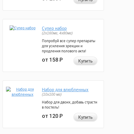
Супер набор
(2х160мг, 4х80мг)
Попробуй все супер препараты
для усиления эрекции и
продления полового акта!
от 158
Р
Купить
Набор для влюбленных
(10х100 мг)
Набор для двоих, добавь страсти
в постель!
от 120
Р
Купить