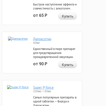
Быстрое наступление эффекта и
совместимость с алкоголем.
от 65
Р
Купить
Дапоксетин
60мг
Единственный в мире препарат
для предотвращения
преждевременной эякуляции.
от 90
Р
Купить
Super P-force
100мг + 60мг
Самые популярные препараты в
одной таблетке — Виагра и
Дапоксетин.