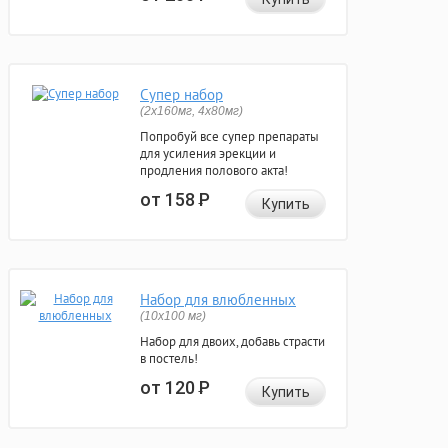
Супер набор
(2х160мг, 4х80мг)
Попробуй все супер препараты
для усиления эрекции и
продления полового акта!
от 158
Р
Купить
Набор для влюбленных
(10х100 мг)
Набор для двоих, добавь страсти
в постель!
от 120
Р
Купить