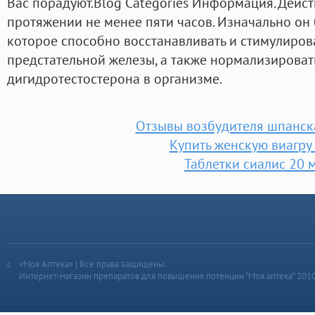
Вас порадуют.Blog Categories Информация. Дейст
протяжении не менее пяти часов. Изначально он 
которое способно восстанавливать и стимулиро
предстательной железы, а также нормализироват
дигидротестостерона в организме.
Отзывы возбудителя шпанск
Купить женскую виагру
Таблетки сиалис 20 
«Моя Аптека» | Все права защищены
Интернет-магазин препаратов для повышения потенции “Моя аптека” 201