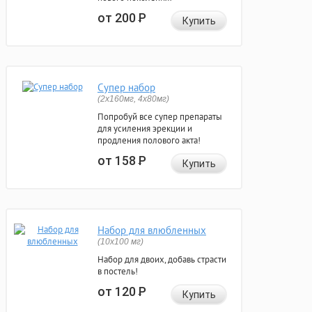
от 200
Р
Купить
Супер набор
(2х160мг, 4х80мг)
Попробуй все супер препараты
для усиления эрекции и
продления полового акта!
от 158
Р
Купить
Набор для влюбленных
(10х100 мг)
Набор для двоих, добавь страсти
в постель!
от 120
Р
Купить