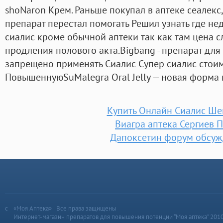
shoNaron Крем. Раньше покупал в аптеке сеалекс
препарат перестал помогать Решил узнать где не
сиалис кроме обычной аптеки так как там цена 
продления полового акта.Bigbang - препарат для
запрещено применять Сиалис Супер сиалис стоимо
ПовышеннуюSuMalegra Oral Jelly — новая форма 
Купить Онлайн Сиалис Ше
Виагра аптека Сергиев 
Дапоксетин форум обсуж
«Моя Аптека» | Все права защищены
Интернет-магазин препаратов для повышения потенции “Моя аптека” 201