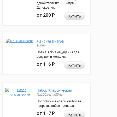
одной таблетке — Виагра и
Дапоксетин.
от 200
Р
Купить
Женская Виагра
100мг
Новые, яркие ощущения для
девушек и женщин.
от 116
Р
Купить
Набор Классический
(2x100мг, 4x20мг)
Попробуй и выбери наиболее
понравившийся препарат.
от 117
Р
Купить