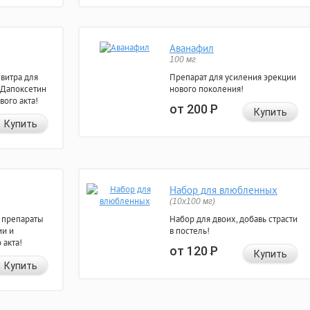
Аванафил
100 мг
евитра для
Препарат для усиления эрекции
 Дапоксетин
нового поколения!
вого акта!
от 200
Р
Купить
Купить
Набор для влюбленных
(10х100 мг)
 препараты
Набор для двоих, добавь страсти
ии и
в постель!
 акта!
от 120
Р
Купить
Купить