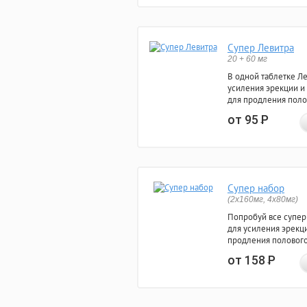
Супер Левитра
20 + 60 мг
В одной таблетке Л
усиления эрекции и
для продления поло
от 95
Р
Супер набор
(2х160мг, 4х80мг)
Попробуй все супер
для усиления эрекц
продления полового
от 158
Р