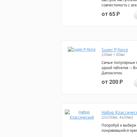
совместимость с ал
от 65
Р
Super P-force
100мг + 60мг
Самые популярные 
одной таблетке — Ви
Дапоксетин.
от 200
Р
Набор Классичес
(2x100мг, 4x20мг)
Попробуй и выбери
понравившийся преп