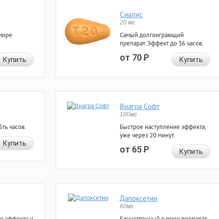
Сиалис
20 мг
мире
Самый долгоиграющий
препарат. Эффект до 36 часов.
от 70
Р
Купить
Купить
Виагра Софт
100мг
ть часов.
Быстрое наступление эффекта,
уже через 20 минут.
Купить
от 65
Р
Купить
Дапоксетин
60мг
е эффекта и
Единственный в мире препарат