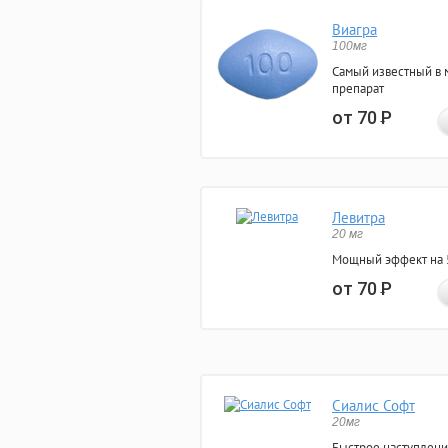
Виагра
100мг
Самый известный в 
препарат
от 70
Р
Левитра
20 мг
Мощный эффект на 5
от 70
Р
Сиалис Софт
20мг
Быстрое наступлени