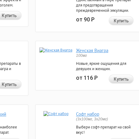
коголем.
для предотвращения
преждевременной эякуляции.
Купить
от 90
Р
Купить
Женская Виагра
100мг
препараты в
Новые, яркие ощущения для
агра и
девушек и женщин.
от 116
Р
Купить
Купить
кий
Софт набор
(3x100мг, 3x20мг)
 наиболее
Выбери софт-препарат на свой
арат.
вкус!