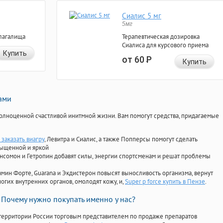
Сиалис 5 мг
5мг
лагалища
Терапевтическая дозировка
Сиалиса для курсового приема
Купить
от 60
Р
Купить
нами
олноценной счастливой инитмной жизни. Вам помогут средства, придагаемые
заказать виагру
, Левитра и Сиалис, а также Попперсы помогут сделать
сыщенной и яркой
Ансомон и Гетропин добавят силы, энергии спортсменам и решат проблемы
ориамин Форте, Guarana и Экдистерон повысят выносливость организма, вернут
огих внутренних органов, омолодят кожу, и,
Super p force купить в Пензе
.
Почему нужно покупать именно у нас?
территории России торговым представителем по продаже препаратов