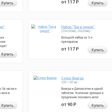
от 117
Р
Купить
Купить
ом"
Набор "Три в одном"
)
(10x100мг, 20x20мг)
ных
Большой набор из 3-х
ения
препаратов.
боре!
от 117
Р
Купить
Купить
Супер Виагра
100 + 60 мг
 36 часов и
Виагра и Дапоксетин в одной
 акта в
таблетке. Усиление эрекции и
продление полового акта!
от 90
Р
Купить
Купить