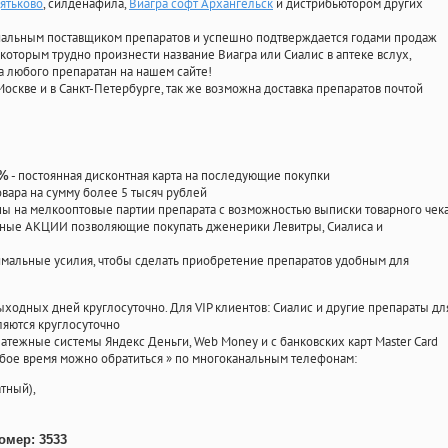
ятьково
, силденафила
,
Виагра софт Архангельск
и дистрибьютором других
циальным поставщиком препаратов и успешно подтверждается годами продаж
 которым трудно произнести название Виагра или Сиалис в аптеке вслух,
 любого препаратан на нашем сайте!
Москве и в Санкт-Петербурге, так же возможна доставка препаратов почтой
- постоянная дисконтная карта на последующие покупки
0%
овара на сумму более 5 тысяч рублей
 на мелкооптовые партии препарата с возможностью выписки товарного чек
личные АКЦИИ позволяющие покупать дженерики Левитры, Сиалиса и
мальные усилия, чтобы сделать приобретение препаратов удобным для
ыходных дней круглосуточно. Для VIP клиентов: Сиалис и другие препараты дл
ляются круглосуточно
атежные системы Яндекс Деньги, Web Money и с банковских карт Master Card
юбое время можно обратиться
»
по многоканальным телефонам:
тный),
омер: 3533