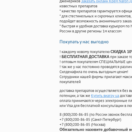
дженериков
Заказать онлайн Крем Naron Д
известных препаратов
* качество препаратов гарантируется офи
* для стестинельных и скромных клиентов,
подойдет возможность анонимныого заказа
* быстрая и удобная доставка курьером по 
России в другие регионы 1м классом
Покупать у нас выгодно
! каждому новому покупателю
СКИДКА 1
!
при заказе т
БЕСПЛАТНАЯ ДОСТАВКА
! оптовым покупателям СПЕЦИАЛЬНЫЕ цены
! так же у нас постоянно проводятся раз
Силденафила по очень выгодным ценам!
Cотрудники нашей фирмы прилагают макси
покупателей
доставка препаратов осуществляется без в
потенции, а так же
Купить виагру ua
достав
оплата принимаются через электронные пл
или Visa для бесплатной консультации в л
8
(800
)200-86-85
(
по России звонок беспла
+7
(800
)200-86-85
(
Санкт-Петербург)
+7
(800
)200-86-85
(
Москва)
Обязательно назовите добавочный н