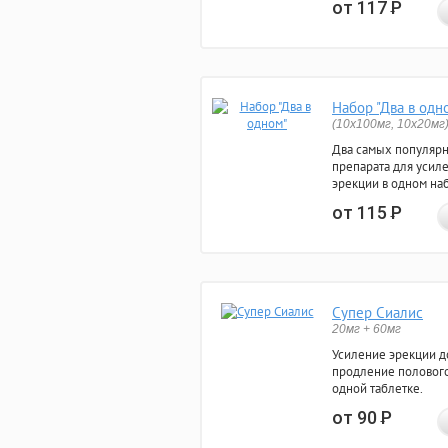
от 117
Р
Набор "Два в одн
(10x100мг, 10x20мг
Два самых популяр
препарата для усил
эрекции в одном на
от 115
Р
Супер Сиалис
20мг + 60мг
Усиление эрекции до
продление полового
одной таблетке.
от 90
Р