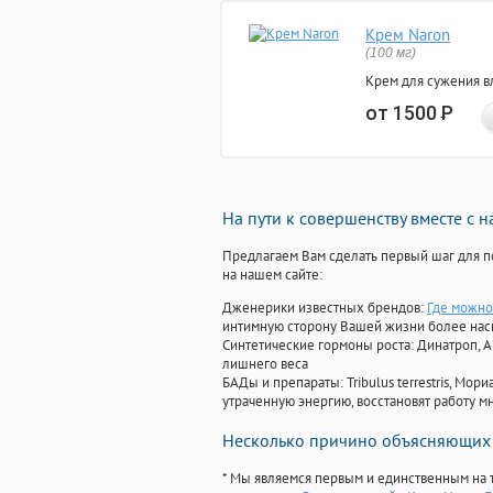
Крем Naron
(100 мг)
Крем для сужения в
от 1500
Р
На пути к совершенству вместе с 
Предлагаем Вам сделать первый шаг для п
на нашем сайте:
Дженерики известных брендов:
Где можно 
интимную сторону Вашей жизни более на
Синтетические гормоны роста
: Динатроп, 
лишнего веса
БАДы и препараты:
Tribulus terrestris, М
утраченную энергию, восстановят работу мн
Несколько причино объясняющих 
* Мы являемся первым и единственным на 